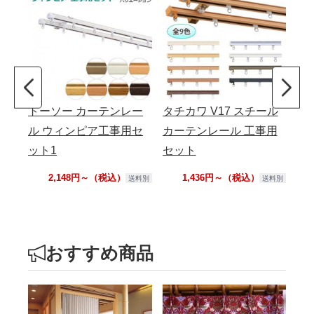
トーソー カーテンレー
タチカワ V17 スチール
ト
ル ウィンピア工事用セ
カーテンレール 工事用
ル
ット1
セット
ト
2,148円～（税込）
1,436円～（税込）
送料別
送料別
おすすめ商品