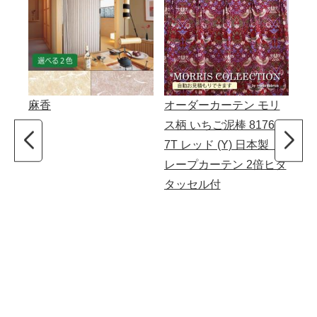
麻香
オーダーカーテン モリ
ト
ス柄 いちご泥棒 8176-4
ー
7T レッド (Y) 日本製 ド
付
レープカーテン 2倍ヒダ
つ
タッセル付
ケッ
×高
カ
ー
ト