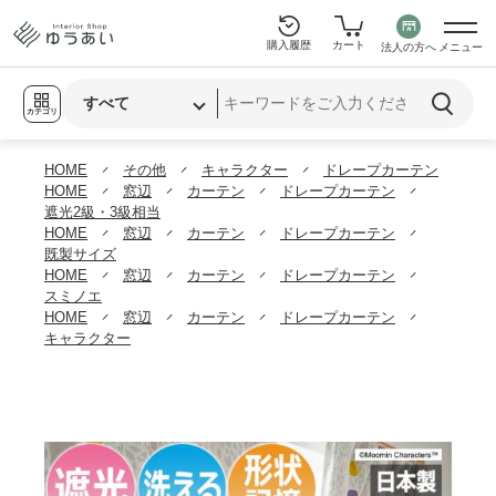
購入履歴
カート
法人の方へ
メニュー
カテゴリ
HOME
その他
キャラクター
ドレープカーテン
HOME
窓辺
カーテン
ドレープカーテン
遮光2級・3級相当
HOME
窓辺
カーテン
ドレープカーテン
既製サイズ
HOME
窓辺
カーテン
ドレープカーテン
スミノエ
HOME
窓辺
カーテン
ドレープカーテン
キャラクター