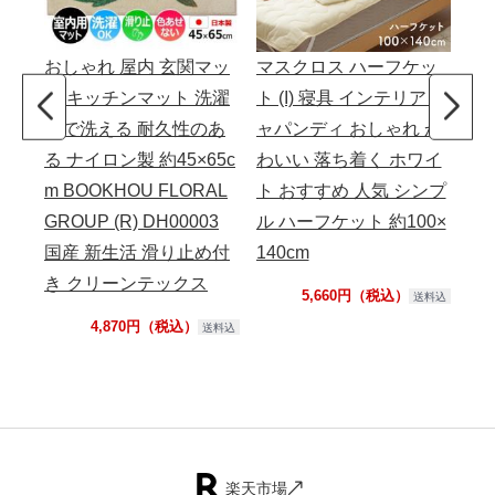
おしゃれ 屋内 玄関マッ
マスクロス ハーフケッ
【
ト キッチンマット 洗濯
ト (I) 寝具 インテリア ジ
ン
機で洗える 耐久性のあ
ャパンディ おしゃれ か
え
る ナイロン製 約45×65c
わいい 落ち着く ホワイ
カ
m BOOKHOU FLORAL
ト おすすめ 人気 シンプ
外線
GROUP (R) DH00003
ル ハーフケット 約100×
国産 新生活 滑り止め付
140cm
き クリーンテックス
5,660円（税込）
送料込
4,870円（税込）
送料込
楽天市場