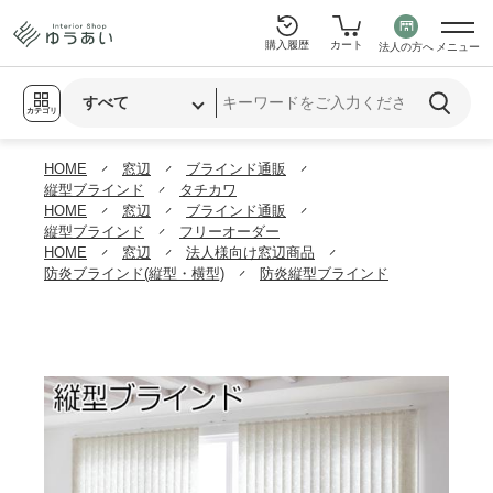
購入履歴
カート
法人の方へ
メニュー
カテゴリ
HOME
窓辺
ブラインド通販
縦型ブラインド
タチカワ
HOME
窓辺
ブラインド通販
縦型ブラインド
フリーオーダー
HOME
窓辺
法人様向け窓辺商品
防炎ブラインド(縦型・横型)
防炎縦型ブラインド