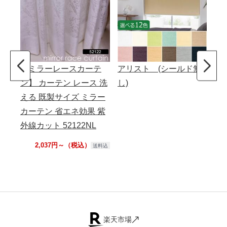
【ミラーレースカーテ
アリスト (シールド無
タ
ン】 カーテン レース 洗
し)
カ
える 既製サイズ ミラー
セ
カーテン 省エネ効果 紫
外線カット 52122NL
2,037円～（税込）
送料込
楽天市場