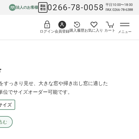
0266-78-0058
平日10:00〜18:00
通販
法人のお客様
専用
FAX:0266-78-6388
購入履歴
お気に入り
カート
会員登録
ログイン
メニュー
ド
をすっきり見せ、大きな窓や掃き出し窓に適した
単位でサイズオーダー可能です。
サイズ
込む