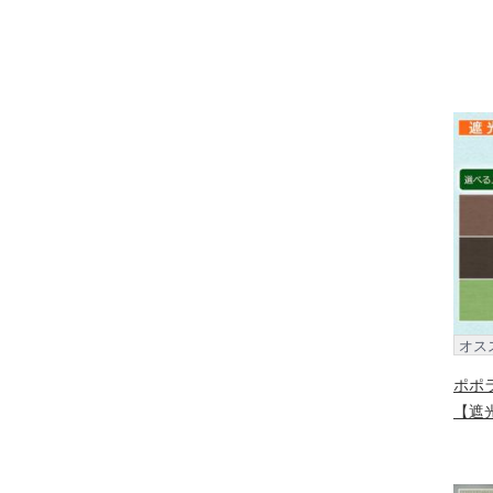
オス
ポポ
【遮