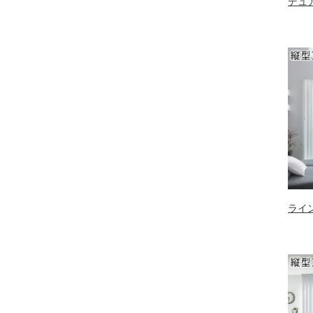
デュ
ライ