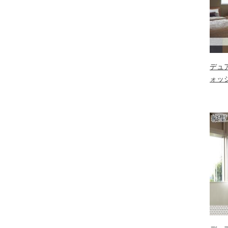
デュ
ォッ