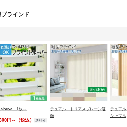
型ブラインド
palouva 1枚～
デュアル トリアスプレーン遮
デュアル
熱
シャブル
,300円～（税込）
送料別