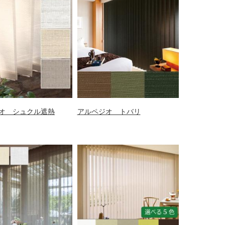
オ シュクル遮熱
アルペジオ トバリ