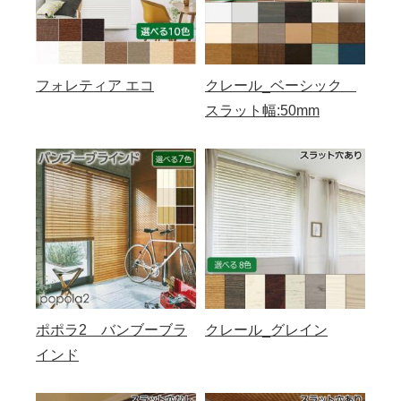
フォレティア エコ
クレール_ベーシック
スラット幅:50mm
ポポラ2 バンブーブラ
クレール_グレイン
インド