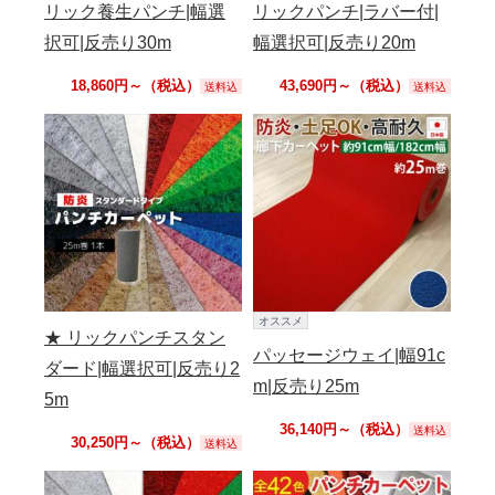
リック養生パンチ|幅選
リックパンチ|ラバー付|
択可|反売り30m
幅選択可|反売り20m
18,860円～（税込）
43,690円～（税込）
送料込
送料込
オススメ
★ リックパンチスタン
パッセージウェイ|幅91c
ダード|幅選択可|反売り2
m|反売り25m
5m
36,140円～（税込）
送料込
30,250円～（税込）
送料込