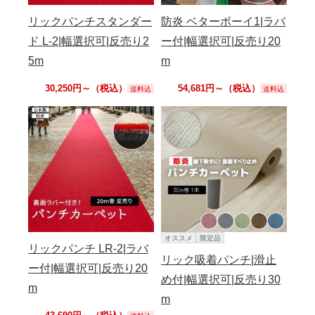
リックパンチスタンダー
防炎 ベターボーイ1|ラバ
ド L-2|幅選択可|反売り2
ー付|幅選択可|反売り20
5m
m
30,250円～（税込）
54,681円～（税込）
送料込
送料込
オススメ
限定品
リックパンチ LR-2|ラバ
リック吸着パンチ|滑止
ー付|幅選択可|反売り20
め付|幅選択可|反売り30
m
m