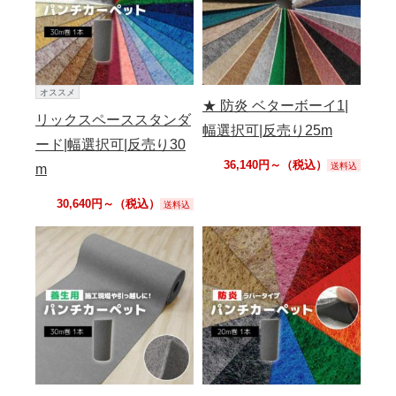
オススメ
★ 防炎 ベターボーイ1|
リックスペーススタンダ
幅選択可|反売り25m
ード|幅選択可|反売り30
36,140円～（税込）
送料込
m
30,640円～（税込）
送料込