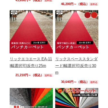
43,690円～（税込）
送料込
46,200円～（税込）
送料込
リックエコエース EA-11
リックスペーススタンダ
|幅選択可|反売り25m
ード|幅選択可|反売り30
m
21,210円～（税込）
送料込
30,640円～（税込）
送料込