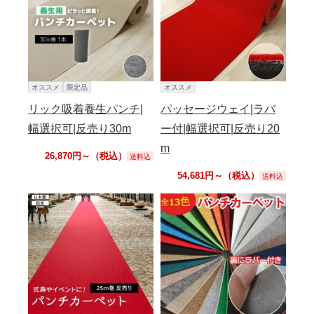
オススメ
限定品
オススメ
リック吸着養生パンチ|
パッセージウェイ|ラバ
幅選択可|反売り30m
ー付|幅選択可|反売り20
m
26,870円～（税込）
送料込
54,681円～（税込）
送料込