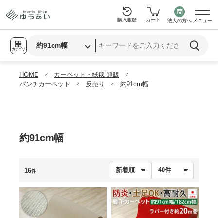
購入履歴
カート
法人の方へ
メニュー
カテゴリ
HOME
カーペット・絨毯 通販
パンチカーペット
反売り
約91cm幅
約91cm幅
16
件