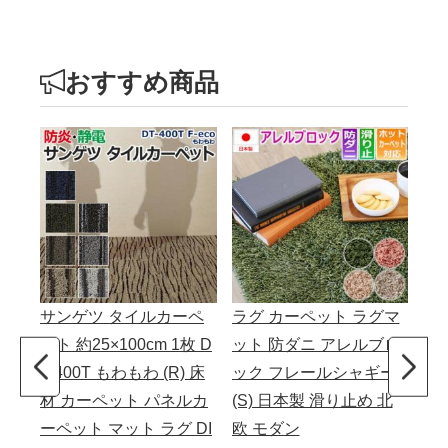
おすすめ商品
サンゲツ タイルカーペ
ラグ カーペット ラグマ
パ
ット 約25×100cm 1枚 D
ット 防ダニ アレルブロ
レ
T-400T もわもわ (R) 床
ック フレールシャギー
ル売
材 カーペット パネルカ
(S) 日本製 滑り止め 北
ッ
ーペット マット ラグ DI
欧 モダン
ード