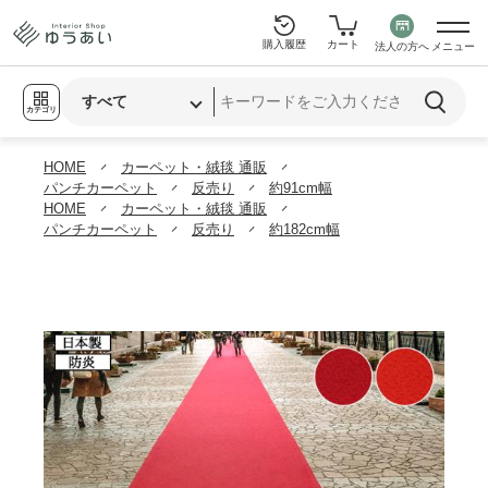
購入履歴
カート
法人の方へ
メニュー
カテゴリ
HOME
カーペット・絨毯 通販
パンチカーペット
反売り
約91cm幅
HOME
カーペット・絨毯 通販
パンチカーペット
反売り
約182cm幅