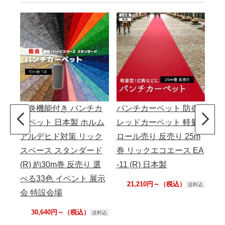
防炎機能付き パンチカ
パンチカーペット 防炎
パ
ーペット 日本製 ホルム
レッドカーペット 軽量
レ
アルデヒド対策 リック
ロール売り 反売り 25m
ル売
スペース スタンダード
巻 リックエコエース EA
ッ
(R) 約30m巻 反売り 選
-11 (R) 日本製
プ 
べる33色 イベント 展示
21,210円～（税込）
送料込
会 特設会場
30,640円～（税込）
送料込