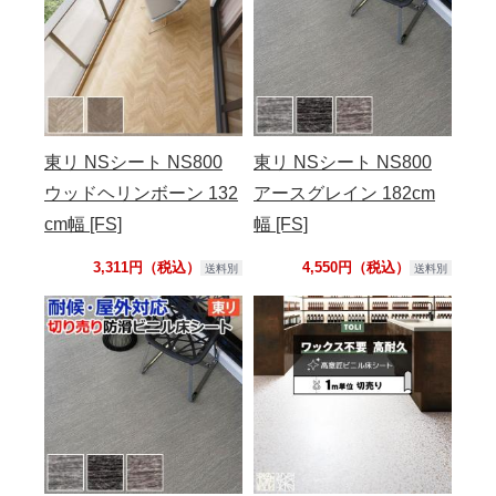
東リ NSシート NS800
東リ NSシート NS800
ウッドヘリンボーン 132
アースグレイン 182cm
cm幅 [FS]
幅 [FS]
3,311円（税込）
4,550円（税込）
送料別
送料別