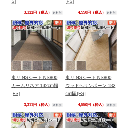
S]
[FS]
3,311円（税込）
4,550円（税込）
送料別
送料別
東リ NSシート NS800
東リ NSシート NS800
カームリネア 132cm幅
ウッドヘリンボーン 182
[FS]
cm幅 [FS]
3,311円（税込）
4,550円（税込）
送料別
送料別