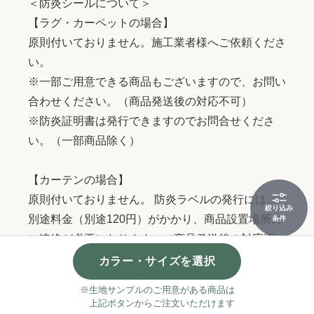
＜防炎シールについて＞
【ラグ・カーペットの場合】
原則付いておりません。施工業者様へご依頼くださ
い。
※一部ご用意できる商品もございますので、お問い
合わせください。（商品発送後の対応不可）
※防炎証明書は発行できますのでお問合せくださ
い。（一部商品除く）
【カーテンの場合】
原則付いておりません。 防炎ラベルの発行には、
絞り込み
別途料金（別途120円）がかかり、商品設置場所の
条件
ご連絡が必要になります。（商品発送後の対応不
可）
カラー・サイズを選択
ご希望の場合は、事前にお問い合わせください。
※生地サンプルのご用意がある商品は
上記ボタンからご注文いただけます