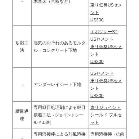
-
木造床（合板など）
東リ低臭USセメ
ント
US300
エポグレーST
USセメント
耐湿工
湿気のおそれのあるモルタ
東リ低臭USセメ
法
ル・コンクリート下地
ント
US300
USセメント
東リ低臭USセメ
-
アンダーレイシート下地
ント
US300
専用継目処理剤による継目
東リジョイント
継目処
接着工法
シールド フルセ
（ジョイントシー
理
ット
ルド工法）
専用溶接棒による熱風溶接
専用溶接棒
（抗菌
-