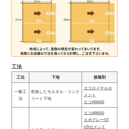
工法
工法
下地
接着剤
エコロイヤルセ
一般工
乾燥したモルタル・コンク
メント
法
リート下地
エコAR600
エコAR600
エポグレーST
USセメント