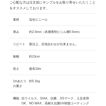
ご心配な方は注文前にサンプルをお取り寄せいただくこと
をオススメしております。
素材
塩化ビニール
厚み
約2.0mm（表層透明ビニル層0.5mm）
リピート
製法上、目地合わせが出来ません。
板幅
約13cm
長さ
最長10m
1mあたり
約5.1kg
の重さ
機能
抗ウイルス、SIAA、抗菌、JISマーク、土足使用
OK、NO WAX、高耐久抗菌UV樹脂コーティング