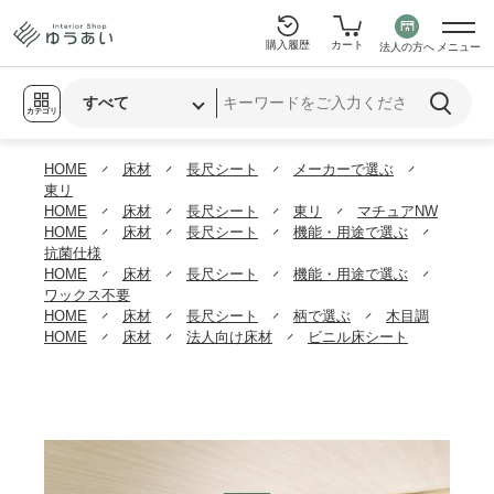
購入履歴
カート
法人の方へ
メニュー
カテゴリ
HOME
床材
長尺シート
メーカーで選ぶ
東リ
HOME
床材
長尺シート
東リ
マチュアNW
HOME
床材
長尺シート
機能・用途で選ぶ
抗菌仕様
HOME
床材
長尺シート
機能・用途で選ぶ
ワックス不要
HOME
床材
長尺シート
柄で選ぶ
木目調
HOME
床材
法人向け床材
ビニル床シート