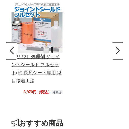
東リ 継目処理剤 ジョイ
ントシールド フルセッ
ト(R) 長尺シート専用 継
目接着工法
6,970円（税込）
送料込
おすすめ商品