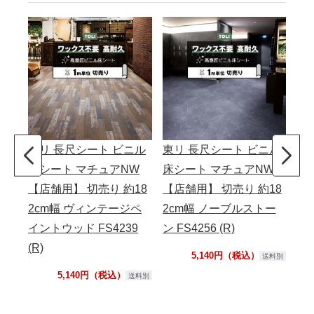
東リ 長尺シート ビニル
東リ 長尺シート ビニル
東
床シート マチュアNW
床シート マチュアNW
床
【店舗用】 切売り 約18
【店舗用】 切売り 約18
【
2cm幅 ヴィンテージペ
2cm幅 ノーブルストー
2c
イントウッド FS4239
ン FS4256 (R)
(R)
(R)
5,140円（税込）
送料別
5,140円（税込）
送料別