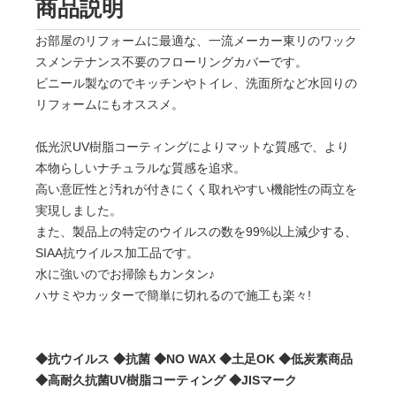
商品説明
お部屋のリフォームに最適な、一流メーカー東リのワック
スメンテナンス不要のフローリングカバーです。
ビニール製なのでキッチンやトイレ、洗面所など水回りの
リフォームにもオススメ。
低光沢UV樹脂コーティングによりマットな質感で、より
本物らしいナチュラルな質感を追求。
高い意匠性と汚れが付きにくく取れやすい機能性の両立を
実現しました。
また、製品上の特定のウイルスの数を99%以上減少する、
SIAA抗ウイルス加工品です。
水に強いのでお掃除もカンタン♪
ハサミやカッターで簡単に切れるので施工も楽々!
◆抗ウイルス ◆抗菌 ◆NO WAX ◆土足OK ◆低炭素商品
◆高耐久抗菌UV樹脂コーティング ◆JISマーク