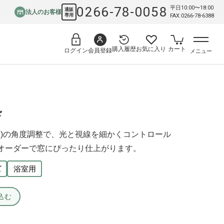
0266-78-0058
平日10:00〜18:00
通販
法人のお客様
専用
FAX:0266-78-6388
購入履歴
お気に入り
カート
会員登録
ログイン
メニュー
ド
)の角度調整で、光と視線を細かくコントロール
ズオーダーで窓にぴったり仕上がります。
ズ
浴室用
込む