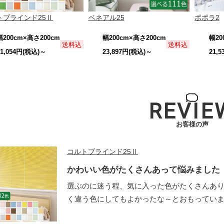
トブラインド25Ⅱ
ベネアル25
ポポラ2
幅200cm×高さ200cm
幅200cm×高さ200cm
幅20
送料込
送料込
21,054円(税込)～
23,897円(税込)～
21,
REVIE
お客様の声
コルトブラインド25Ⅱ
かわいい色がたくさんあって悩みました
選ぶのに迷う程、気に入った色がたくさんあり
く違う色にしてもよかったな～とおもっていま