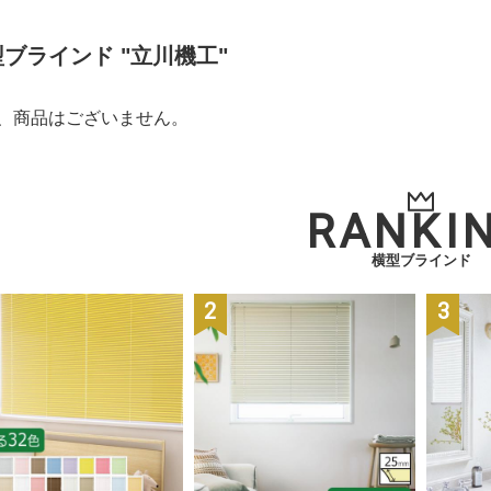
ブラインド "立川機工"
、商品はございません。
RANKI
横型ブラインド
2
3
位
位