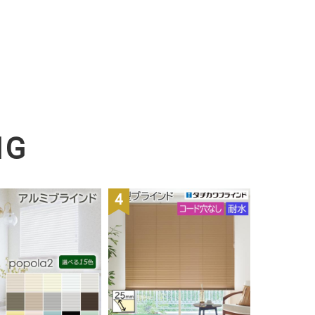
NG
4
位