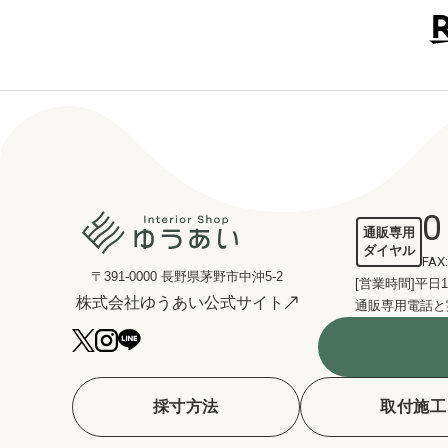
0
通販専用
ダイヤル
FAX:
〒391-0000 長野県茅野市中沖5-2
[営業時間]平日1
株式会社ゆうあい公式サイト
通販専用電話と
採寸方法
取付施工