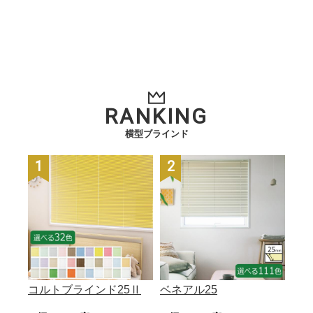
RANKING
横型ブラインド
1
2
位
位
コルトブラインド25Ⅱ
ベネアル25