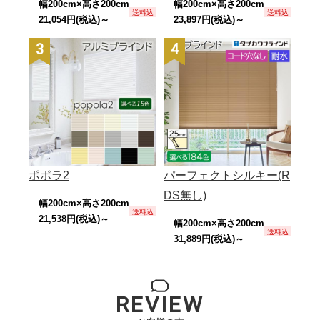
幅200cm×高さ200cm
幅200cm×高さ200cm
送料込
送料込
21,054円(税込)～
23,897円(税込)～
3
4
位
位
ポポラ2
パーフェクトシルキー(R
DS無し)
幅200cm×高さ200cm
送料込
21,538円(税込)～
幅200cm×高さ200cm
送料込
31,889円(税込)～
REVIEW