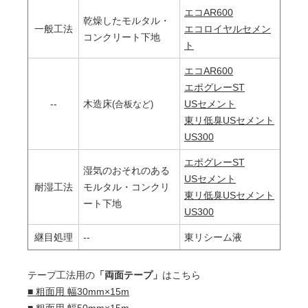
エコAR600
乾燥したモルタル・
一般工法
エコロイヤルセメン
コンクリート下地
ト
エコAR600
エポグレーST
--
木造床
USセメント
(合板など)
東リ低臭USセメント
US300
エポグレーST
湿気のおそれのある
USセメント
耐湿工法
モルタル・コンクリ
東リ低臭USセメント
ート下地
US300
継目処理
--
東リシーム液
テープ工法用の
「両面テープ」
はこちら
■ 粗面用 幅30mm×15m