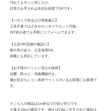
汚れてもサッと拭くだけ。
日常のお手入れは水拭き程度でOKです♪
【ハサミで切るだけ簡単施工】
工具不要ではさみやカッターでカット可能。
DIY初心者でも手軽にリフォームできます。
【土足OK!店舗や施設に】
耐久性があり、土足使用OK。
床暖にも対応しています。
【お子様やペットに安心の床材】
抗菌・防カビ・消臭機能付き。
傷が目立ちにくい床材でペットのいるお部屋にも最適で
す。
※こちらの商品は1m単位での切り売りです。
※最大10mの商品です。例えば13mご注文された場合は、