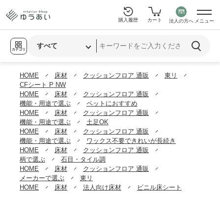
購入履歴
カート
法人の方へ
メニュー
カテゴリ
HOME
床材
クッションフロア 通販
東リ
CFシート P NW
HOME
床材
クッションフロア 通販
機能・用途で選ぶ
ペットにおすすめ
HOME
床材
クッションフロア 通販
機能・用途で選ぶ
土足OK
HOME
床材
クッションフロア 通販
機能・用途で選ぶ
ワックス不要できれいが長続き
HOME
床材
クッションフロア 通販
柄で選ぶ
石目・タイル調
HOME
床材
クッションフロア 通販
メーカーで選ぶ
東リ
HOME
床材
法人向け床材
ビニル床シート