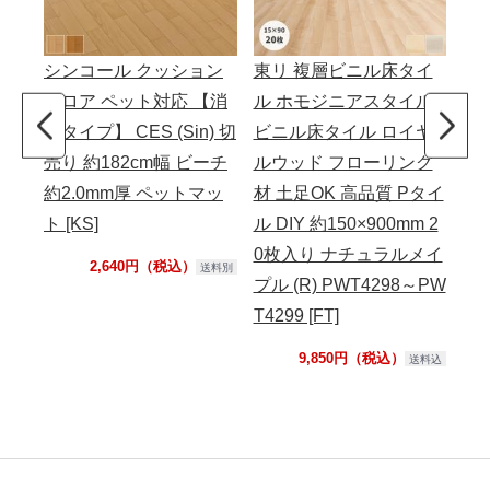
シンコール クッション
東リ 複層ビニル床タイ
東
フロア ペット対応 【消
ル ホモジニアスタイル
段
臭タイプ】 CES (Sin) 切
ビニル床タイル ロイヤ
0 
売り 約182cm幅 ビーチ
ルウッド フローリング
約9
約2.0mm厚 ペットマッ
材 土足OK 高品質 Pタイ
鼻形
ト [KS]
ル DIY 約150×900mm 2
～N
0枚入り ナチュラルメイ
床
2,640円（税込）
送料別
プル (R) PWT4298～PW
T4299 [FT]
9,850円（税込）
送料込