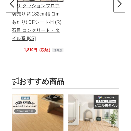
東リ クッションフロア
切売り 約182cm幅 (1m
あたり) CFシート-H (R)
石目 コンクリート・タ
イル系 [KS]
1,810円（税込）
送料別
おすすめ商品