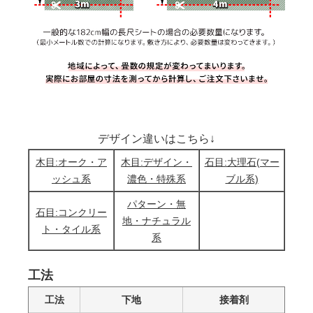
デザイン違いはこちら↓
木目:オーク・ア
木目:デザイン・
石目:大理石(マー
ッシュ系
濃色・特殊系
ブル系)
パターン・無
石目:コンクリー
地・ナチュラル
ト・タイル系
系
工法
工法
下地
接着剤