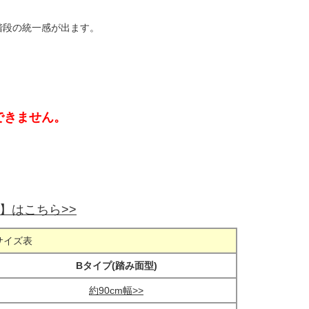
と階段の統一感が出ます。
できません。
0】はこちら>>
サイズ表
Bタイプ(踏み面型)
約90cm幅>>