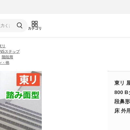
カテゴリ
東リ
NSステップ
階段用
ン・他
東リ 
800 
段鼻形状
床 外