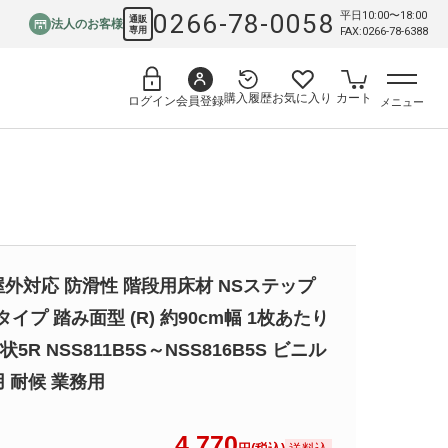
0266-78-0058
平日10:00〜18:00
通販
法人のお客様
専用
FAX:0266-78-6388
購入履歴
お気に入り
カート
会員登録
ログイン
メニュー
屋外対応 防滑性 階段用床材 NSステップ
Bタイプ 踏み面型 (R) 約90cm幅 1枚あたり
5R NSS811B5S～NSS816B5S ビニル
用 耐候 業務用
4,770