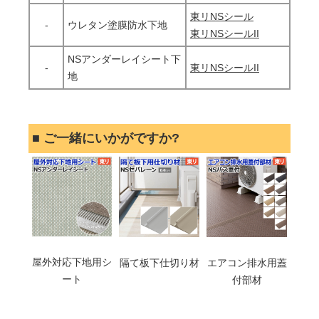
東リNSシール
-
ウレタン塗膜防水下地
東リNSシールII
NSアンダーレイシート下
-
東リNSシールII
地
■ ご一緒にいかがですか?
屋外対応下地用シ
隔て板下仕切り材
エアコン排水用蓋
ート
付部材