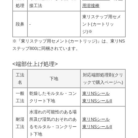
処理
接工法
用溶接棒
東リステップ用セメ
段鼻
-
ント(カートリッ
ジ)※
※『東リステップ用セメント(カートリッジ)』は、東リNS
ステップ800に同梱されています。
<端部仕上げ処理>
工法
対応端部処理剤(クリ
下地
名
ックで購入ページへ)
一般
乾燥したモルタル・コン
東リNSシール
工法
クリート下地
東リNSシールII
水濡れの可能性のある場
耐湿
所及び湿気のおそれのあ
東リNSシール
工法
るモルタル・コンクリー
東リNSシールII
ト下地