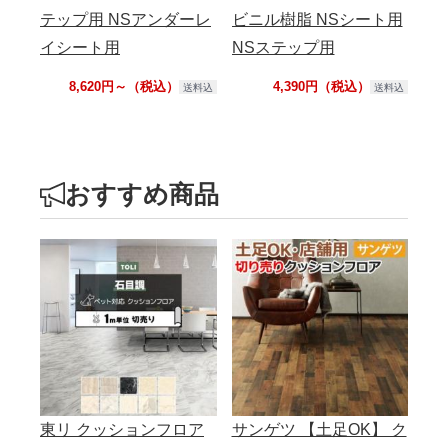
テップ用 NSアンダーレ
ビニル樹脂 NSシート用
イシート用
NSステップ用
8,620円～（税込）
4,390円（税込）
送料込
送料込
おすすめ商品
東リ クッションフロア
サンゲツ 【土足OK】 ク
シ