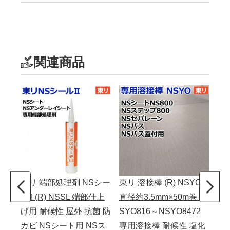
関連商品
東リ 端部処理剤 NSシー
東リ 溶接棒 (R) NSYO
ルII (R) NSSL 端部仕上
直径約3.5mm×50m巻 N
げ用 耐候性 屋外 抗菌 防
SYO816～NSYO8472
カビ NSシート用 NSス
専用溶接棒 耐候性 塩化