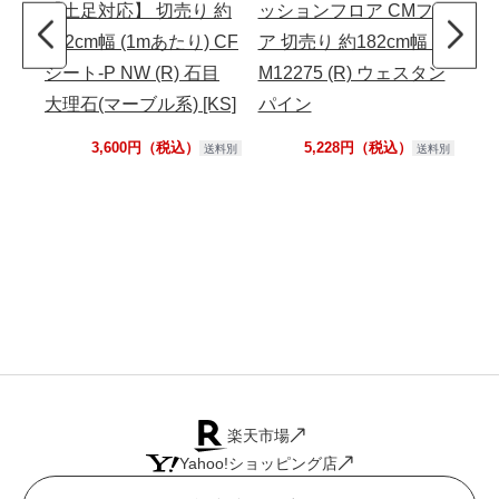
【土足対応】 切売り 約
ッションフロア CMフロ
フロ
182cm幅 (1mあたり) CF
ア 切売り 約182cm幅 C
売り
シート-P NW (R) 石目
M12275 (R) ウェスタン
ルナ
大理石(マーブル系) [KS]
パイン
3,600円（税込）
5,228円（税込）
送料別
送料別
楽天市場
Yahoo!ショッピング店