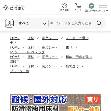
購入履歴
カート
法人の方へ
メニュー
カテゴリ
HOME
床材
長尺シート
メーカーで選ぶ
東リ
HOME
床材
長尺シート
東リ
NSシート・NSステップ
HOME
床材
長尺シート
機能・用途で選ぶ
階段用
HOME
床材
長尺シート
柄で選ぶ
プレーン・他