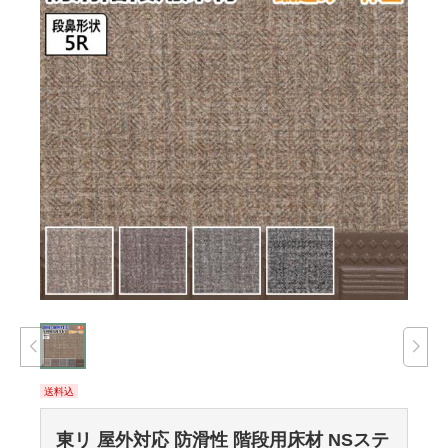
送料込
東リ 屋外対応 防滑性 階段用床材 NSステ