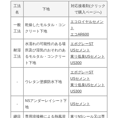
工法
対応接着剤(クリック
下地
名
で購入ページへ)
エコロイヤルセメン
一般
乾燥したモルタル・コン
ト
工法
クリート下地
エコAR600
水濡れの可能性のある場
エポグレーST
耐湿
所及び湿気のおそれのあ
USセメント
工法
るモルタル・コンクリー
東リ低臭USセメント
ト下地
US300
エポグレーST
USセメント
-
ウレタン塗膜防水下地
東リ低臭USセメント
US300
NSアンダーレイシート下
-
USセメント
地
継目
専用溶接棒による熱風溶
東リNSシール
又は
専