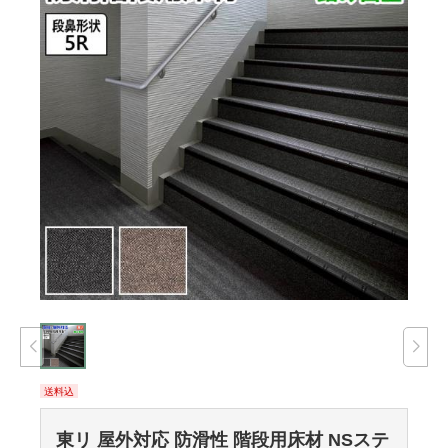
送料込
東リ 屋外対応 防滑性 階段用床材 NSステ