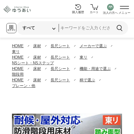
購入履歴
カート
法人の方へ
メニュー
カテゴリ
HOME
床材
長尺シート
メーカーで選ぶ
東リ
HOME
床材
長尺シート
東リ
NSシート・NSステップ
HOME
床材
長尺シート
機能・用途で選ぶ
階段用
HOME
床材
長尺シート
柄で選ぶ
プレーン・他