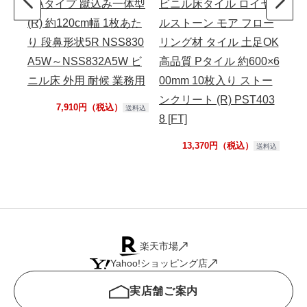
0 Aタイプ 蹴込み一体型
ビニル床タイル ロイヤ
ア 
(R) 約120cm幅 1枚あた
ルストーン モア フロー
M1
り 段鼻形状5R NSS830
リング材 タイル 土足OK
イ
A5W～NSS832A5W ビ
高品質 Pタイル 約600×6
ニル床 外用 耐候 業務用
00mm 10枚入り ストー
ンクリート (R) PST403
7,910円（税込）
送料込
8 [FT]
13,370円（税込）
送料込
楽天市場
Yahoo!ショッピング店
実店舗ご案内