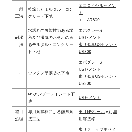
エコロイヤルセメン
一般
乾燥したモルタル・コン
ト
工法
クリート下地
エコAR600
水濡れの可能性のある場
エポグレーST
耐湿
所及び湿気のおそれのあ
USセメント
工法
るモルタル・コンクリー
東リ低臭USセメント
ト下地
US300
エポグレーST
USセメント
-
ウレタン塗膜防水下地
東リ低臭USセメント
US300
NSアンダーレイシート下
-
USセメント
地
継目
専用溶接棒による熱風溶
東リNSシール
又は
専
処理
接工法
用溶接棒
東リステップ用セメ