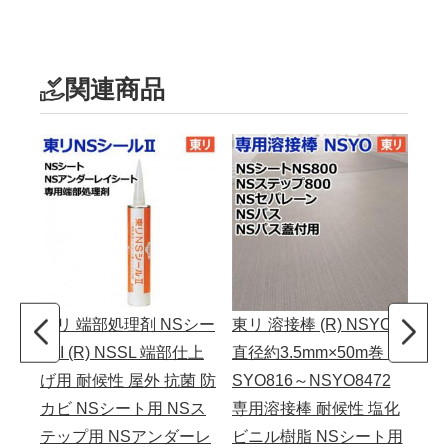
関連商品
東リ 端部処理剤 NSシー
東リ 溶接棒 (R) NSYO
ルII (R) NSSL 端部仕上
直径約3.5mm×50m巻 N
げ用 耐候性 屋外 抗菌 防
SYO816～NSYO8472
カビ NSシート用 NSス
専用溶接棒 耐候性 塩化
テップ用 NSアンダーレ
ビニル樹脂 NSシート用