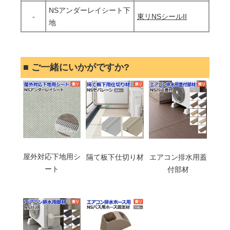
NSアンダーレイシート下
-
東リNSシールII
地
■ ご一緒にいかがですか?
屋外対応下地用シ
隔て板下仕切り材
エアコン排水用蓋
ート
付部材