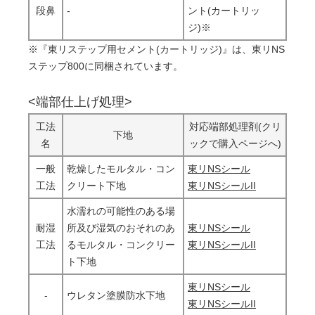
段鼻
-
ント(カートリッ
ジ)※
※『東リステップ用セメント(カートリッジ)』は、東リNS
ステップ800に同梱されています。
<端部仕上げ処理>
工法
対応端部処理剤(クリ
下地
名
ックで購入ページへ)
一般
乾燥したモルタル・コン
東リNSシール
工法
クリート下地
東リNSシールII
水濡れの可能性のある場
耐湿
所及び湿気のおそれのあ
東リNSシール
工法
るモルタル・コンクリー
東リNSシールII
ト下地
東リNSシール
-
ウレタン塗膜防水下地
東リNSシールII