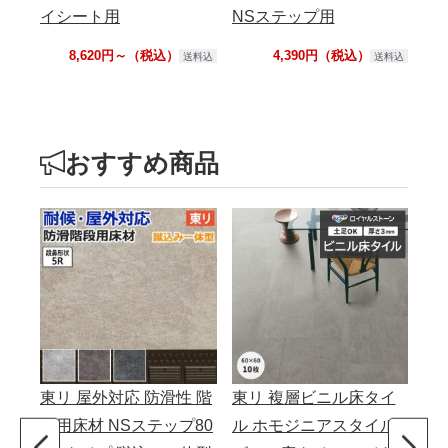
イシート用
NSステップ用
8,620円～（税込）
4,390円（税込）
送料込
送料込
おすすめ商品
東リ 屋外対応 防滑性 階
東リ 複層ビニル床タイ
サ
段用床材 NSステップ80
ル ホモジニアスタイル
ッ