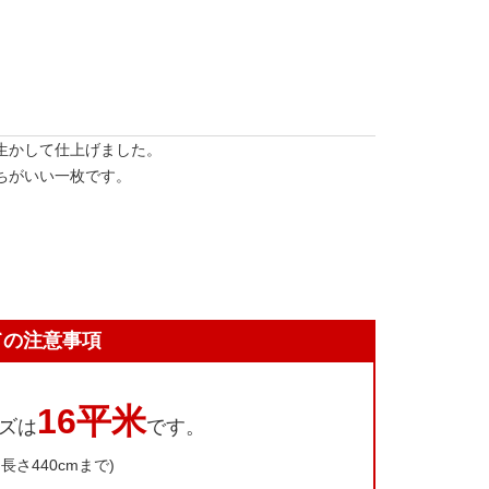
生かして仕上げました。
ちがいい一枚です。
ての注意事項
16平米
ズは
です。
長さ440cmまで)