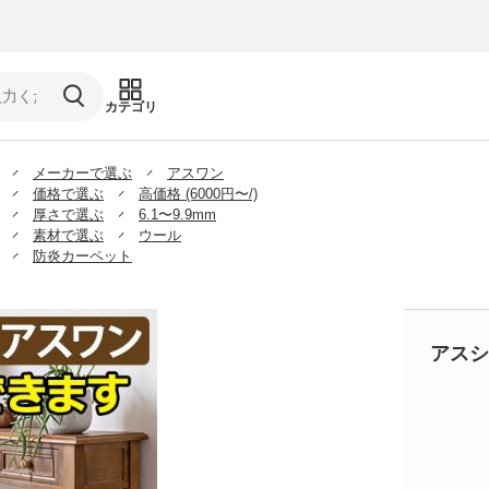
カテゴリ
メーカーで選ぶ
アスワン
価格で選ぶ
高価格 (6000円〜/)
厚さで選ぶ
6.1〜9.9mm
素材で選ぶ
ウール
防炎カーペット
アスシ