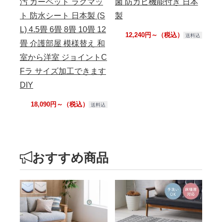
汚 カーペット ラグマッ
菌 防カビ機能付き 日本
暖
ト 防水シート 日本製 (S
製
日
L) 4.5畳 6畳 8畳 10畳 12
12,240円～（税込）
送料込
畳 介護部屋 模様替え 和
室から洋室 ジョイントC
Fラ サイズ加工できます
DIY
18,090円～（税込）
送料込
おすすめ商品