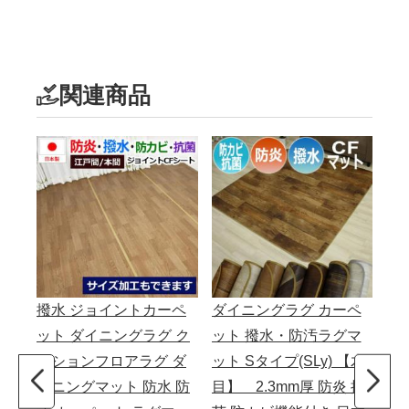
関連商品
撥水 ジョイントカーペ
ダイニングラグ カーペ
ク
ット ダイニングラグ ク
ット 撥水・防汚ラグマ
撥
ッションフロアラグ ダ
ット Sタイプ(SLy) 【木
ッ
イニングマット 防水 防
目】 2.3mm厚 防炎 抗
CF