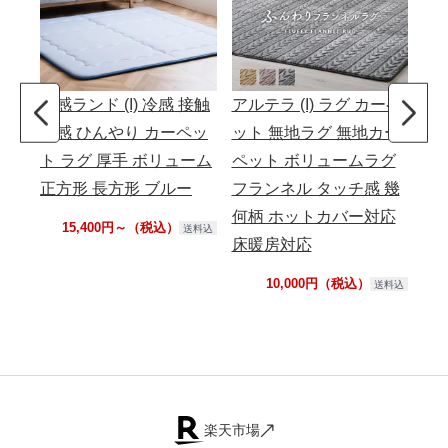
冷感ランド (I) 冷感 接触
アルテラ (I) ラグ カーペ
モ
冷感 ひんやり カーペッ
ット 無地ラグ 無地カー
る
ト ラグ 厚手 ボリューム
ペット ボリュームラグ
ー
正方形 長方形 ブルー
フランネル タッチ感 幾
ト
何柄 ホットカバー対応
リ
15,400円～（税込）
送料込
床暖房対応
10,000円（税込）
送料込
楽天市場