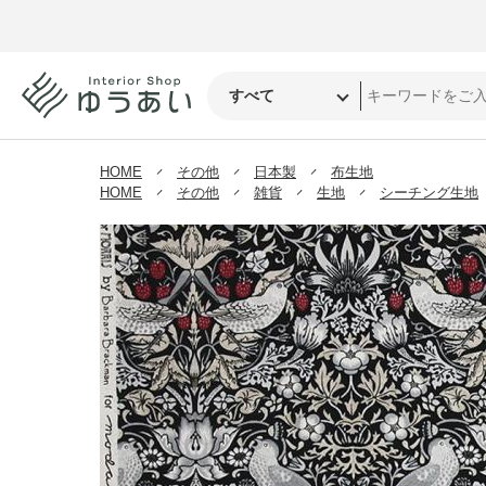
HOME
その他
日本製
布生地
HOME
その他
雑貨
生地
シーチング生地