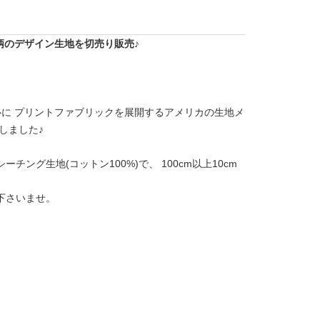
s)』柄のデザイン生地を切売り販売♪
トンを中心に プリントファブリックを展開するアメリカの生地メ
しました♪
ング生地(コットン100%)で、 100cm以上10cm
下さいませ。