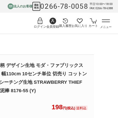
0266-78-0058
平日10:00〜18:00
通販
法人のお客様
専用
FAX:0266-78-6388
購入履歴
お気に入り
カート
会員登録
ログイン
メニュー
柄 デザイン生地 モダ・ファブリックス
 幅110cm 10センチ単位 切売り コットン
 シーチング生地 STRAWBERRY THIEF
棒 8176-55 (Y)
198
送料込
円(税込)