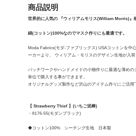
商品説明
世界的に人気の 『ウィリアムモリス(William Morri
綿(コットン)100%なのでマスク作りにも最適です。
Moda Fabrics(モダ-ファブリックス) USAコッ
ーカーより、 ウィリアム・モリスのデザイン生地が入荷
パッチワークやハンドメイドの小物作りに最適な薄めのシーチ
単位で購入する事ができます。
オリジナルグッズ製作など沢山のアイテム作りにご活用
【 Strawberry Thief 】(いちご泥棒)
・8176-55(モダンブラック)
◆コットン100% シーチング生地 日本製