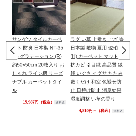
サンゲツ タイルカーペ
ラグ い草 上敷き ござ 畳
スペ
ット 防炎 日本製 NT-35
日本製 敷物 夏用 琥珀
ッ
0G グラデーション (R)
(H) カーペット マット
ト
約50×50cm 20枚入り お
抗カビ 引目織 高品質 絨
シ
しゃれ ライン柄 リーズ
毯 いぐさ イグサ たたみ
ナブル カーペットタイ
敷くだけ 和室 色褪せ防
ル
止 日焼け防止 消臭効果
湿度調整 い草の香り
15,987円（税込）
送料込
4,810円～（税込）
送料込