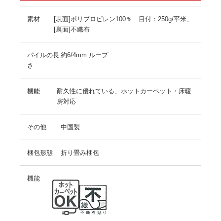
素材
[表面]ポリプロピレン100％ 目付：250g/平米、
[裏面]不織布
パイルの長
約6/4mm ループ
さ
機能
耐久性に優れている、ホットカーペット・床暖
房対応
その他
中国製
梱包形態
折り畳み梱包
機能