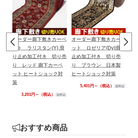
オーダー廊下敷きカーペ
オーダー廊下敷きカーペ
オ
ット ラリスタン(Y) 滑
ット ロゼリア(Dy)滑り
ッ
り止め加工付き 切り売
止め加工付き 切り売
止
り レッド 廊下カーペ
り ブラウン 日本製
り
ット ヒートショック対
ヒートショック対策
ヒ
策
5,401円～（税込）
送料込
3,201円～（税込）
送料込
おすすめ商品