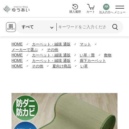
購入履歴
カート
法人の方へ
メニュー
カテゴリ
HOME
カーペット・絨毯 通販
マット
メーカーで選ぶ
その他
HOME
カーペット・絨毯 通販
い草・畳
敷物
HOME
カーペット・絨毯 通販
廊下カーペット
HOME
その他
夏向け商品
い草