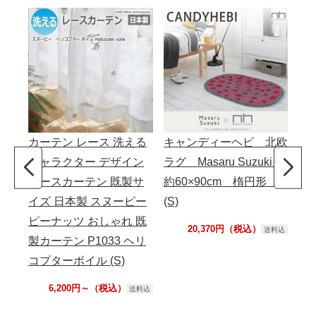
カーテン レース 洗える
キャンディーヘビ 北欧
こ
キャラクター デザイン
ラグ Masaru Suzuki
掛 
レースカーテン 既製サ
約60×90cm 楕円形
スト
イズ 日本製 スヌーピー
(S)
0c
ピーナッツ おしゃれ 既
20,370円（税込）
送料込
製カーテン P1033 ヘリ
コプターボイル (S)
6,200円～（税込）
送料込