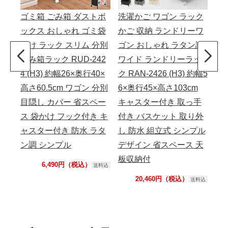
ゴミ箱 ごみ箱 ダストボ
洗濯かご ワゴン ラック
ックス おしゃれ ゴミ袋
かご 収納 ランドリーワ
掛け ラック スリム 分別
ゴン おしゃれ ラタン調
ごみ箱ラック RUD-242
ワイド ランドリーラッ
4 (H3) 約幅26×奥行40×
ク RAN-2426 (H3) 約幅5
高さ60.5cm ワゴン 分別
6×奥行45×高さ103cm
目隠し カバー 省スペー
キャスター付き 取っ手
ス 袋かけ フック付き キ
付き バスケット 取り外
ャスター付き 防水 ラタ
し 防水 組立式 シンプル
ン調 シンプル
デザイン 省スペース 天
板収納付
6,490円（税込）
送料込
20,460円（税込）
送料込