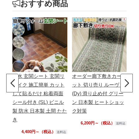
おすすめ商品
撥水 玄関シート 玄関リ
オーダー廊下敷きカーペ
カ
メイク 施工簡単 カット
ット 切り売り ルーヴァ
キ
して貼るだけ 粘着両面
(Dy) 滑り止め付 グリー
レ
シール付き (SL) ビニル
ン 日本製 ヒートショッ
ス
製 防水 日本製 土間 たた
ク対策
お
き
P
6,200円～（税込）
送料込
プ 
4,400円～（税込）
送料込