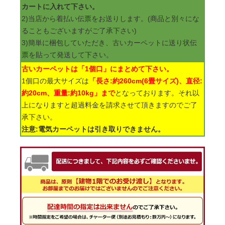
カートに入れて下さい。
2)当店から着払い伝票をお送りします。(商品と別々にな
ることもございますがご了承下さい)
3)簡単に梱包していただき、古いカーペットに送り状伝
票を貼って発送して下さい。
古いカーペットは「1個口」にまとめて下さい。
1個口の最大サイズは
「長さ:約260cm(6畳サイズ)、直径:
約20cm、重量:約10kg」まで
となっております。それ以
上になりますと超過料金を請求させて頂きますのでご了
承下さい。
注意:電気カーペットは引き取りできません。