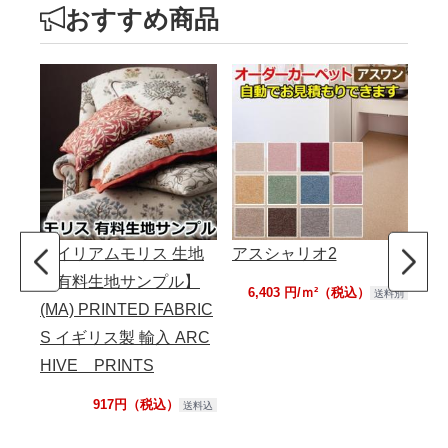
おすすめ商品
ウイリアムモリス 生地
アスシャリオ2
パ
【有料生地サンプル】
レ
6,403 円/ｍ²（税込）
送料別
(MA) PRINTED FABRIC
売り
S イギリス製 輸入 ARC
あ
HIVE PRINTS
バー
本
917円（税込）
送料込