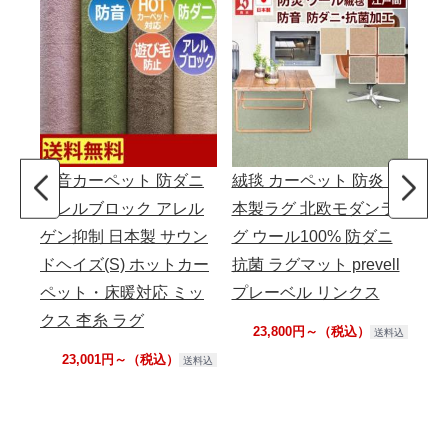
防音カーペット 防ダニ
絨毯 カーペット 防炎 日
アレルブロック アレル
本製ラグ 北欧モダンラ
ゲン抑制 日本製 サウン
グ ウール100% 防ダニ
ドヘイズ(S) ホットカー
抗菌 ラグマット prevell
ペット・床暖対応 ミッ
プレーベル リンクス
クス 杢糸 ラグ
23,800円～（税込）
送料込
23,001円～（税込）
送料込