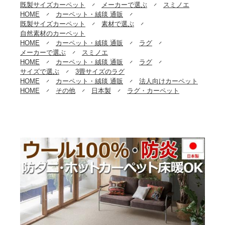
既製サイズカーペット
メーカーで選ぶ
スミノエ
HOME
カーペット・絨毯 通販
既製サイズカーペット
素材で選ぶ
自然素材のカーペット
HOME
カーペット・絨毯 通販
ラグ
メーカーで選ぶ
スミノエ
HOME
カーペット・絨毯 通販
ラグ
サイズで選ぶ
3畳サイズのラグ
HOME
カーペット・絨毯 通販
法人向けカーペット
HOME
その他
日本製
ラグ・カーペット