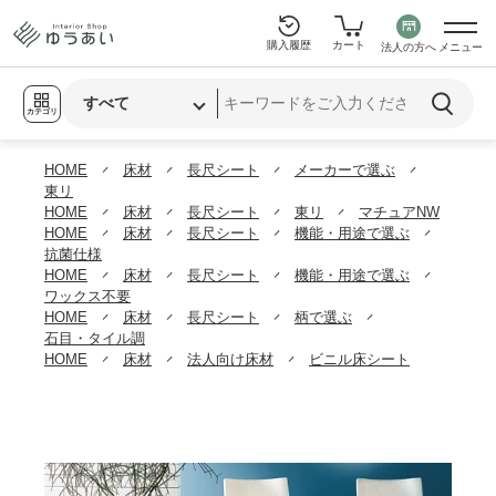
購入履歴
カート
法人の方へ
メニュー
カテゴリ
HOME
床材
長尺シート
メーカーで選ぶ
東リ
HOME
床材
長尺シート
東リ
マチュアNW
HOME
床材
長尺シート
機能・用途で選ぶ
抗菌仕様
HOME
床材
長尺シート
機能・用途で選ぶ
ワックス不要
HOME
床材
長尺シート
柄で選ぶ
石目・タイル調
HOME
床材
法人向け床材
ビニル床シート