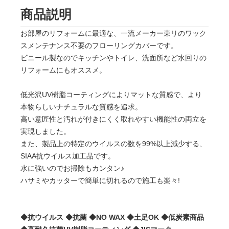
商品説明
お部屋のリフォームに最適な、一流メーカー東リのワック
スメンテナンス不要のフローリングカバーです。
ビニール製なのでキッチンやトイレ、洗面所など水回りの
リフォームにもオススメ。
低光沢UV樹脂コーティングによりマットな質感で、より
本物らしいナチュラルな質感を追求。
高い意匠性と汚れが付きにくく取れやすい機能性の両立を
実現しました。
また、製品上の特定のウイルスの数を99%以上減少する、
SIAA抗ウイルス加工品です。
水に強いのでお掃除もカンタン♪
ハサミやカッターで簡単に切れるので施工も楽々!
◆抗ウイルス ◆抗菌 ◆NO WAX ◆土足OK ◆低炭素商品