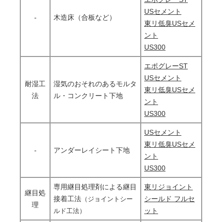
USセメント
-
木造床（合板など）
東リ低臭USセメ
ント
US300
エポグレーST
USセメント
耐湿工
湿気のおそれのあるモルタ
東リ低臭USセメ
法
ル・コンクリート下地
ント
US300
USセメント
東リ低臭USセメ
-
アンダーレイシート下地
ント
US300
専用継目処理剤による継目
東リジョイント
継目処
接着工法
シールド フルセ
（ジョイントシー
理
ット
ルド工法）