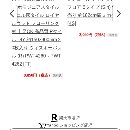
ル ホモジニアスタイル
フロア Eタイプ (Sin) 切
フロ
ビニル床タイル ロイヤ
売り 約182cm幅 ミカゲ
売り
ルウッド フローリング
[KS]
[KS
材 土足OK 高品質 Pタイ
2,050円（税込）
送料別
ル DIY 約150×900mm 2
0枚入り ウィスキーバレ
ル (R) PWT4260～PWT
4262 [FT]
9,850円（税込）
送料込
楽天市場
Yahoo!ショッピング店