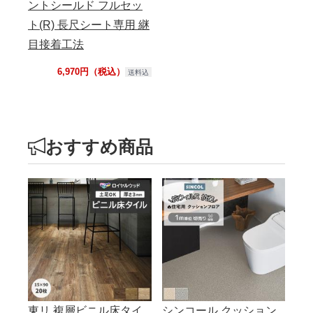
ントシールド フルセッ
ト(R) 長尺シート専用 継
目接着工法
6,970円（税込）
送料込
おすすめ商品
東リ 複層ビニル床タイ
シンコール クッション
シ