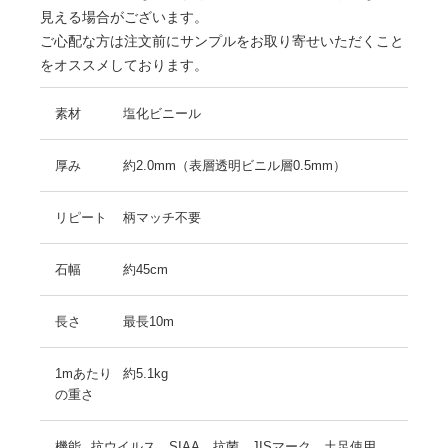
見える場合がございます。
ご心配な方は注文前にサンプルをお取り寄せいただくこと
をオススメしております。
素材
塩化ビニール
厚み
約2.0mm（表層透明ビニル層0.5mm）
リピート
柄マッチ不要
石幅
約45cm
長さ
最長10m
1mあたり
約5.1kg
の重さ
機能
抗ウイルス、SIAA、抗菌、JISマーク、土足使用