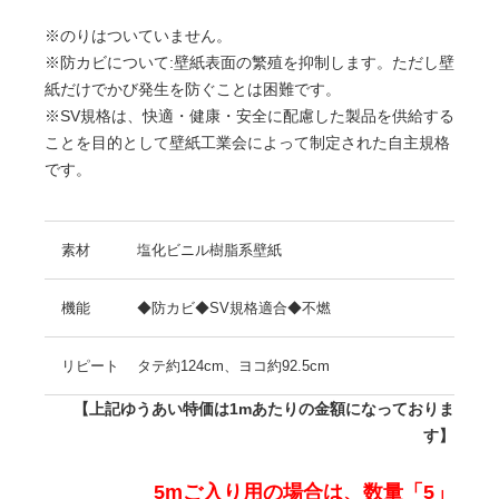
※のりはついていません。
※防カビについて:壁紙表面の繁殖を抑制します。ただし壁
紙だけでかび発生を防ぐことは困難です。
※SV規格は、快適・健康・安全に配慮した製品を供給する
ことを目的として壁紙工業会によって制定された自主規格
です。
素材
塩化ビニル樹脂系壁紙
機能
◆防カビ◆SV規格適合◆不燃
リピート
タテ約124cm、ヨコ約92.5cm
【上記ゆうあい特価は1mあたりの金額になっておりま
す】
5mご入り用の場合は、数量「5」