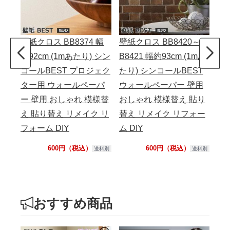
壁紙クロス BB8374 幅
壁紙クロス BB8420～B
壁紙
約92cm (1mあたり) シン
B8421 幅約93cm (1mあ
B8
コールBEST プロジェク
たり) シンコールBEST
た
ター用 ウォールペーパ
ウォールペーパー 壁用
ウ
ー 壁用 おしゃれ 模様替
おしゃれ 模様替え 貼り
お
え 貼り替え リメイク リ
替え リメイク リフォー
替
フォーム DIY
ム DIY
ム 
600円（税込）
600円（税込）
送料別
送料別
おすすめ商品