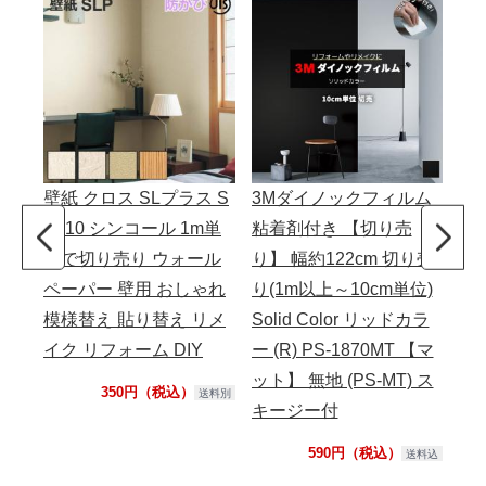
壁紙 クロス SLプラス S
3Mダイノックフィルム
壁紙
LP10 シンコール 1m単
粘着剤付き 【切り売
約9
位で切り売り ウォール
り】 幅約122cm 切り売
コ
ペーパー 壁用 おしゃれ
り(1m以上～10cm単位)
ー
模様替え 貼り替え リメ
Solid Color リッドカラ
様
イク リフォーム DIY
ー (R) PS-1870MT 【マ
ク 
ット】 無地 (PS-MT) ス
350円（税込）
送料別
キージー付
590円（税込）
送料込