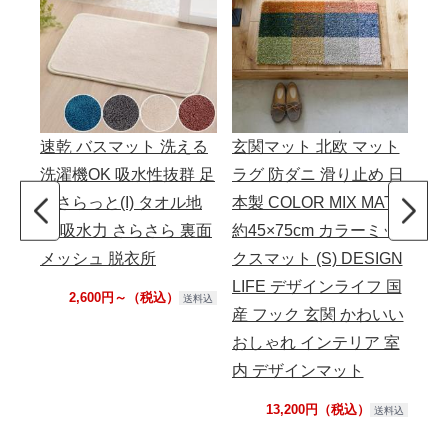
速乾 バスマット 洗える
玄関マット 北欧 マット
洗
洗濯機OK 吸水性抜群 足
ラグ 防ダニ 滑り止め 日
マ
元さらっと(I) タオル地
本製 COLOR MIX MAT
シ
風 吸水力 さらさら 裏面
約45×75cm カラーミッ
シャ
メッシュ 脱衣所
クスマット (S) DESIGN
(S
LIFE デザインライフ 国
ニ
2,600円～（税込）
送料込
産 フック 玄関 かわいい
床
おしゃれ インテリア 室
滑
内 デザインマット
し
可
13,200円（税込）
送料込