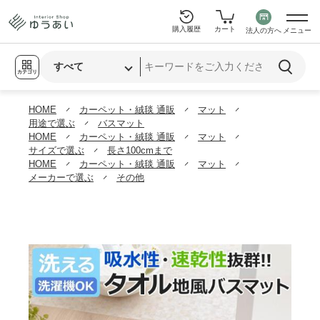
購入履歴
カート
法人の方へ
メニュー
カテゴリ
HOME
カーペット・絨毯 通販
マット
用途で選ぶ
バスマット
HOME
カーペット・絨毯 通販
マット
サイズで選ぶ
長さ100cmまで
HOME
カーペット・絨毯 通販
マット
メーカーで選ぶ
その他