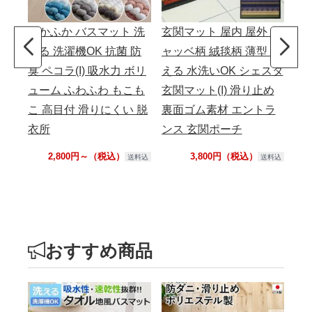
ふかふか バスマット 洗
玄関マット 屋内 屋外 ギ
玄
える 洗濯機OK 抗菌 防
ャッベ柄 絨毯柄 薄型 洗
イ
臭 ペコラ(I) 吸水力 ボリ
える 水洗いOK シェスタ
薄
ューム ふわふわ もこも
玄関マット(I) 滑り止め
フ
こ 高目付 滑りにくい 脱
裏面ゴム素材 エントラ
ット
衣所
ンス 玄関ポーチ
ム
関
2,800円～（税込）
3,800円（税込）
送料込
送料込
おすすめ商品