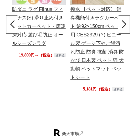
防ダニ ラグ Filnus フィ
撥水 【ペット対応】 消
クリ
ルナス(S) 滑り止め付き
臭機能付きラグカーペッ
ホットカーペット・床暖
ト 約92×150cm ペット
房対応 遊び毛防止 オー
用 CES2329 (Y) ビニー
ルシーズンラグ
ル製 ゲージ下やご飯汚
れ防止 防炎 抗菌 消臭 防
19,800円～（税込）
送料込
かび 日本製 ペット 猫 犬
動物 ペットマット ペッ
トシート
5,181円（税込）
送料込
楽天市場