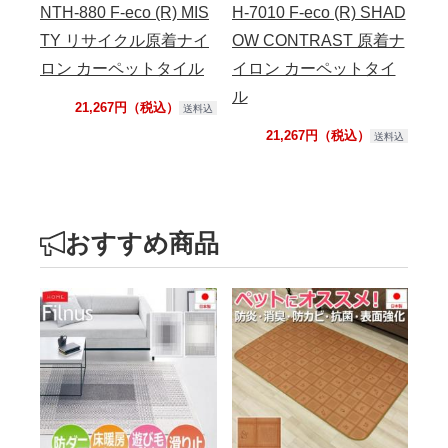
NTH-880 F-eco (R) MIS
H-7010 F-eco (R) SHAD
イ
TY リサイクル原着ナイ
OW CONTRAST 原着ナ
ー
ロン カーペットタイル
イロン カーペットタイ
ル
21,267円（税込）
送料込
21,267円（税込）
送料込
おすすめ商品