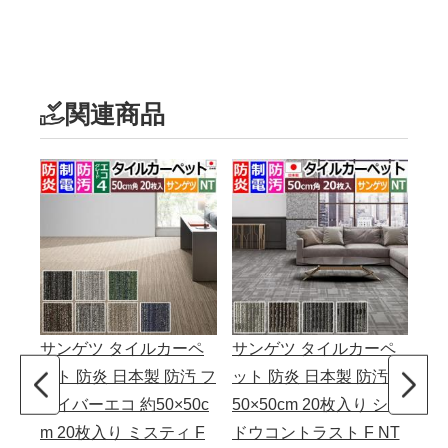
関連商品
サンゲツ タイルカーペ
サンゲツ タイルカーペ
サ
ット 防炎 日本製 防汚 フ
ット 防炎 日本製 防汚 約
ット
ァイバーエコ 約50×50c
50×50cm 20枚入り シャ
0L
m 20枚入り ミスティ F
ドウコントラスト F NT
m 