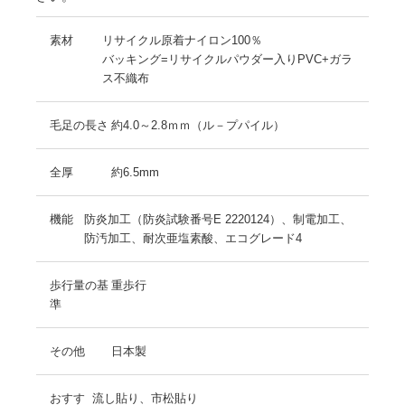
素材
リサイクル原着ナイロン100％
バッキング=リサイクルパウダー入りPVC+ガラ
ス不織布
毛足の長さ
約4.0～2.8ｍｍ（ル－プパイル）
全厚
約6.5mm
機能
防炎加工（防炎試験番号E 2220124）、制電加工、
防汚加工、耐次亜塩素酸、エコグレード4
歩行量の基
重歩行
準
その他
日本製
おすす
流し貼り、市松貼り