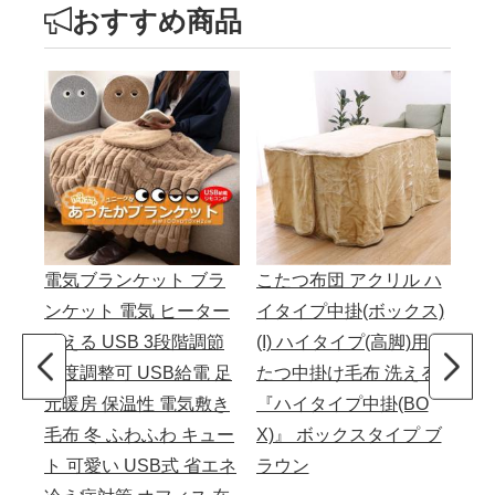
おすすめ商品
電気ブランケット ブラ
こたつ布団 アクリル ハ
デ
ンケット 電気 ヒーター
イタイプ中掛(ボックス)
バ
洗える USB 3段階調節
(I) ハイタイプ(高脚)用 こ
製 
温度調整可 USB給電 足
たつ中掛け毛布 洗える
5c
元暖房 保温性 電気敷き
『ハイタイプ中掛(BO
(S)
毛布 冬 ふわふわ キュー
X)』 ボックスタイプ ブ
ト 可愛い USB式 省エネ
ラウン