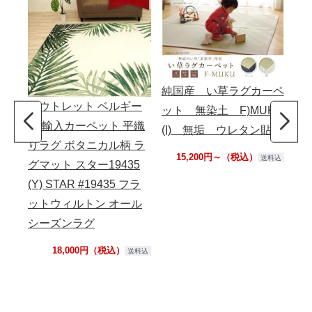
純国産 い草ラグカーペ
アウトレット ベルギー
レ
ット 無染土 F)MUKU
製 輸入カーペット 平織
エ
(I) 無垢 ウレタン貼り
りラグ ボタニカル柄 ラ
サ
15,200円～（税込）
送料込
グマット スター19435
夜
(Y) STAR #19435 フラ
る
ットウィルトン オール
ジ
シーズンラグ
(K
18,000円（税込）
送料込