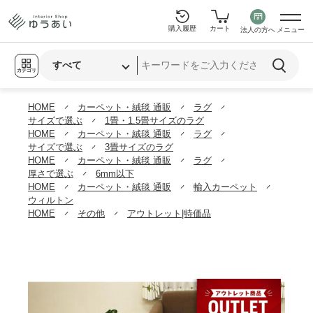
購入履歴
カート
法人の方へ
メニュー
カテゴリ
HOME
カーペット・絨毯 通販
ラグ
サイズで選ぶ
1畳・1.5畳サイズのラグ
HOME
カーペット・絨毯 通販
ラグ
サイズで選ぶ
3畳サイズのラグ
HOME
カーペット・絨毯 通販
ラグ
厚さで選ぶ
6mm以下
HOME
カーペット・絨毯 通販
輸入カーペット
ウィルトン
HOME
その他
アウトレット|特価品