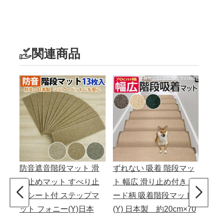
関連商品
防音遮音階段マット 滑
ずれない 吸着 階段マッ
撥
り止めマット すべり止
ト 幅広 滑り止め付き コ
臭
めシート付 ステップマ
ード柄 吸着階段マット
ト 
ット フォニー(Y)日本
(Y) 日本製 約20cm×70
用 