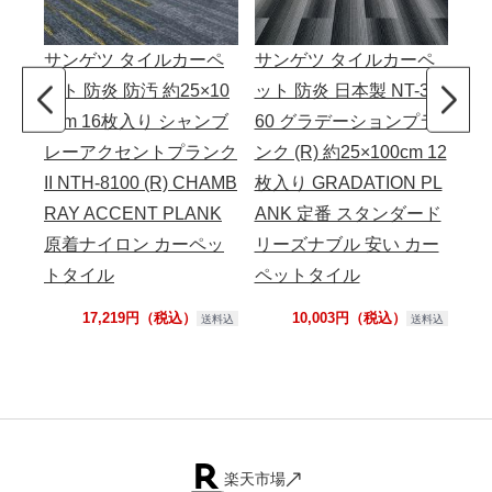
洗
サンゲツ タイルカーペ
サンゲツ タイルカーペ
イ
ット 防炎 防汚 約25×10
ット 防炎 日本製 NT-31
ル
0cm 16枚入り シャンブ
60 グラデーションプラ
り
レーアクセントプランク
ンク (R) 約25×100cm 12
II NTH-8100 (R) CHAMB
枚入り GRADATION PL
RAY ACCENT PLANK
ANK 定番 スタンダード
原着ナイロン カーペッ
リーズナブル 安い カー
トタイル
ペットタイル
17,219円（税込）
10,003円（税込）
送料込
送料込
楽天市場