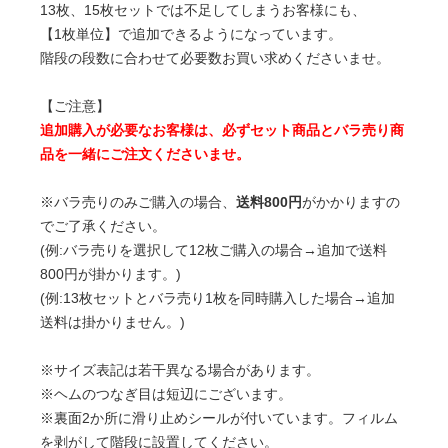
13枚、15枚セットでは不足してしまうお客様にも、
【1枚単位】で追加できるようになっています。
階段の段数に合わせて必要数お買い求めくださいませ。
【ご注意】
追加購入が必要なお客様は、必ずセット商品とバラ売り商
品を一緒にご注文くださいませ。
※バラ売りのみご購入の場合、
送料800円
がかかりますの
でご了承ください。
(例:バラ売りを選択して12枚ご購入の場合→追加で送料
800円が掛かります。)
(例:13枚セットとバラ売り1枚を同時購入した場合→追加
送料は掛かりません。)
※サイズ表記は若干異なる場合があります。
※ヘムのつなぎ目は短辺にございます。
※裏面2か所に滑り止めシールが付いています。フィルム
を剥がして階段に設置してください。