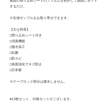
裏面の滑り止めシートのフィルムを剥がして階段にセット
するだけ。
※生地サンプルをお取り寄せできます。
【主な特長】
□滑り止めシート付き
□消臭機能
□撥水加工
□抗菌
□防カビ
□表面強化でキズ防止
□日本製
※テープロック部分は撥水しません。
●13枚セット、15枚セットがございます。