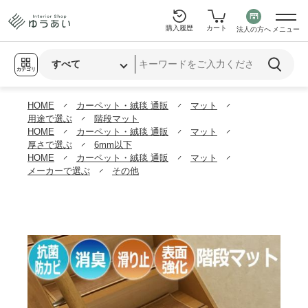
購入履歴
カート
法人の方へ
メニュー
カテゴリ
HOME
カーペット・絨毯 通販
マット
用途で選ぶ
階段マット
HOME
カーペット・絨毯 通販
マット
厚さで選ぶ
6mm以下
HOME
カーペット・絨毯 通販
マット
メーカーで選ぶ
その他