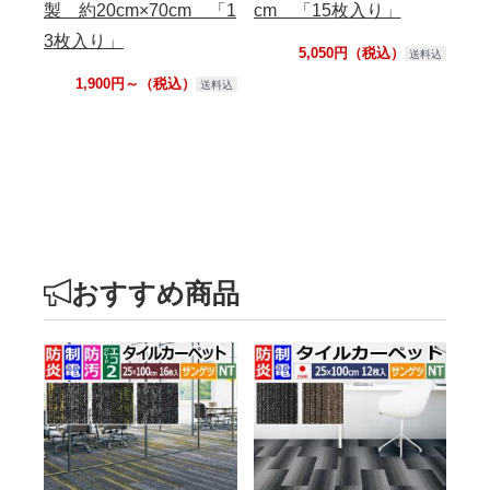
製 約20cm×70cm 「1
cm 「15枚入り」
ル
3枚入り」
れ
5,050円（税込）
送料込
か
1,900円～（税込）
送料込
動
ト
おすすめ商品