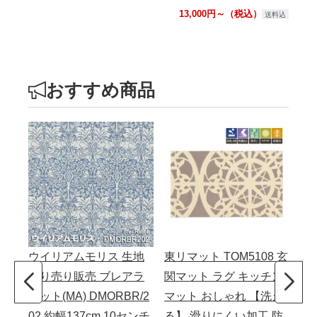
13,000円～（税込）
送料込
おすすめ商品
ウイリアムモリス 生地
東リマット TOM5108 玄
いろ
切り売り販売 ブレアラ
関マット ラグ キッチン
日
ビット(MA) DMORBR/2
マット おしゃれ 【洗え
マ
02 約幅137cm 10センチ
る】 滑りにくい加工 防
リ