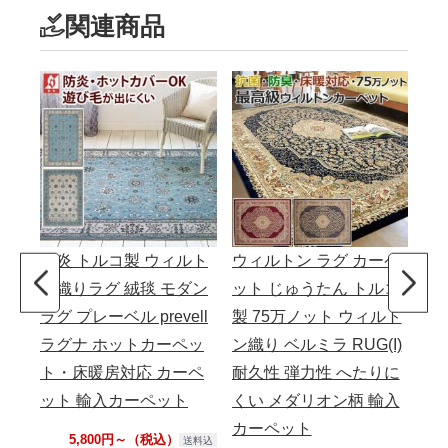
関連商品
防炎 トルコ製 ウィルト
ウィルトン ラグ カーペ
ン織りラグ 絨毯 モダン
ット じゅうたん トルコ
ラグ プレーベル prevell
製 75万ノット ウィルト
ラグナ ホットカーペッ
ン織り ベルミラ RUG(I)
ト・床暖房対応 カーペ
耐久性 弾力性 へたりに
ット 輸入カーペット
くい メダリオン柄 輸入
カーペット
5,800円～（税込）
送料込