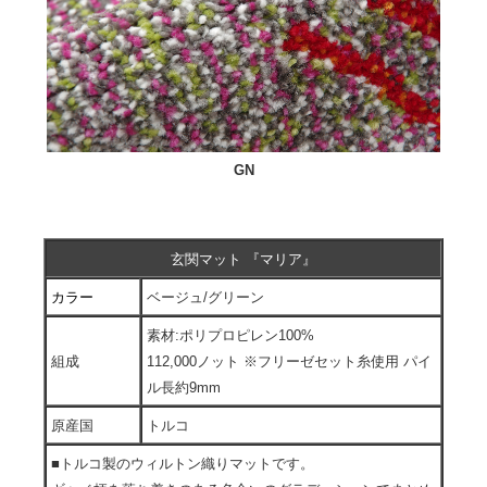
GN
玄関マット 『マリア』
カラー
ベージュ/グリーン
素材:ポリプロピレン100%
組成
112,000ノット ※フリーゼセット糸使用 パイ
ル長約9mm
原産国
トルコ
■トルコ製のウィルトン織りマットです。