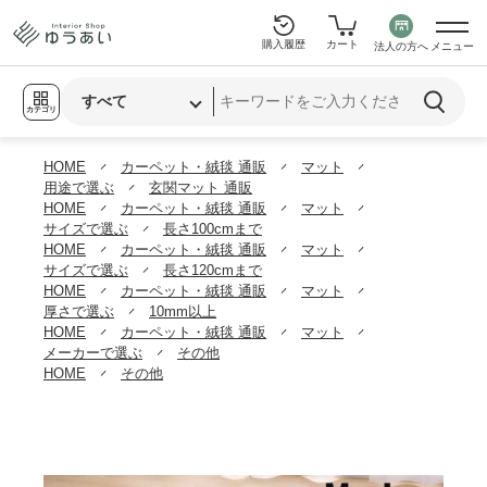
購入履歴
カート
法人の方へ
メニュー
カテゴリ
HOME
カーペット・絨毯 通販
マット
用途で選ぶ
玄関マット 通販
HOME
カーペット・絨毯 通販
マット
サイズで選ぶ
長さ100cmまで
HOME
カーペット・絨毯 通販
マット
サイズで選ぶ
長さ120cmまで
HOME
カーペット・絨毯 通販
マット
厚さで選ぶ
10mm以上
HOME
カーペット・絨毯 通販
マット
メーカーで選ぶ
その他
HOME
その他