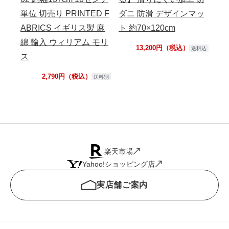
単位 切売り PRINTED F
ダニ 防滑 デザインマッ
性 
ABRICS イギリス製 麻
ト 約70×120cm
綿 輸入 ウィリアム モリ
13,200円（税込）
送料込
ス
2,790円（税込）
送料別
楽天市場
Yahoo!ショッピング店
実店舗ご案内