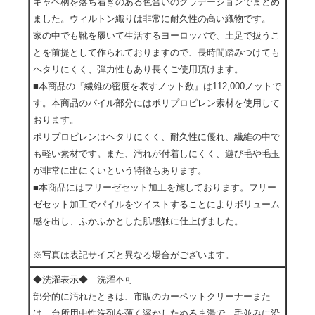
ギャベ柄を落ち着きのある色合いのグラデーションでまとめ
ました。ウィルトン織りは非常に耐久性の高い織物です。
家の中でも靴を履いて生活するヨーロッパで、土足で扱うこ
とを前提として作られておりますので、長時間踏みつけても
ヘタリにくく、弾力性もあり長くご使用頂けます。
■本商品の『繊維の密度を表すノット数』は112,000ノットで
す。本商品のパイル部分にはポリプロピレン素材を使用して
おります。
ポリプロピレンはヘタリにくく、耐久性に優れ、繊維の中で
も軽い素材です。また、汚れが付着しにくく、遊び毛や毛玉
が非常に出にくいという特徴もあります。
■本商品にはフリーゼセット加工を施しております。フリー
ゼセット加工でパイルをツイストすることによりボリューム
感を出し、ふかふかとした肌感触に仕上げました。
※写真は表記サイズと異なる場合がございます。
◆洗濯表示◆ 洗濯不可
部分的に汚れたときは、市販のカーペットクリーナーまた
は、台所用中性洗剤を薄く溶かしたぬるま湯で、毛並みに沿