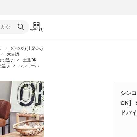
カテゴリ
ル
S・SXG(土足OK)
木目調
途で選ぶ
土足OK
で選ぶ
シンコール
シンコ
OK】 
ドパイン