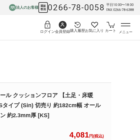
0266-78-0058
平日10:00〜18:00
通販
法人のお客様
専用
FAX:0266-78-6388
購入履歴
お気に入り
カート
会員登録
ログイン
メニュー
ール クッションフロア 【土足・床暖
Sタイプ (Sin) 切売り 約182cm幅 オール
 約2.3mm厚 [KS]
4,081
円(税込)