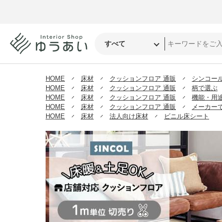
HOME
床材
クッションフロア 通販
シンコー
HOME
床材
クッションフロア 通販
柄で選ぶ
HOME
床材
クッションフロア 通販
機能・用
HOME
床材
クッションフロア 通販
メーカー
HOME
床材
法人向け床材
ビニル床シート