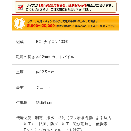
組成
BCFナイロン100％
毛足の長さ
約12mm カットパイル
全厚
約12.5ｍｍ
裏材
ジュート
生地幅
約364 cm
機能
防炎、制電、撥水、防汚（フッ素系樹脂による防汚
加工）、抗菌、防ダニ加工、遊び毛無し、低炭素、
F☆☆☆☆(ホルムアルデヒド対応)