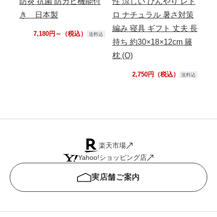
防炎 抗菌 防カビ機能付
性 涼しい ひんやり レト
フ
き 日本製
ロ ナチュラル 暑さ対策
編み 寝具 ギフト 丈夫 長
7,180円～（税込）
送料込
持ち 約30×18×12cm 籐
枕 (O)
2,750円（税込）
送料込
楽天市場
Yahoo!ショッピング店
実店舗ご案内