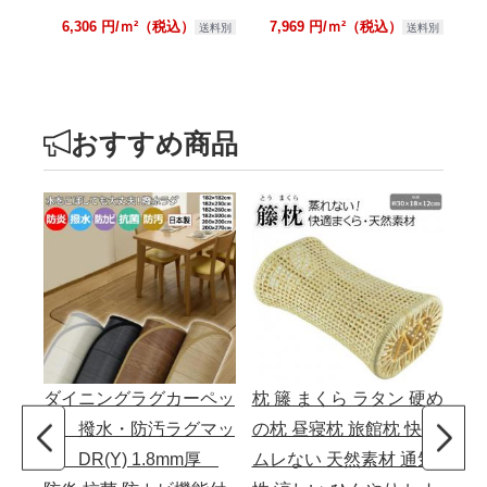
6,306 円/ｍ²（税込）
7,969 円/ｍ²（税込）
送料別
送料別
おすすめ商品
ダイニングラグカーペッ
枕 籐 まくら ラタン 硬め
こ
ト 撥水・防汚ラグマッ
の枕 昼寝枕 旅館枕 快適
イプ
ト DR(Y) 1.8mm厚
ムレない 天然素材 通気
る