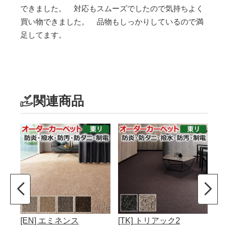
できました。 対応もスムーズでしたので気持ちよく
買い物できました。 品物もしっかりしているので満
足してます。
関連商品
[EN] エミネンス
[TK] トリアック2
[D