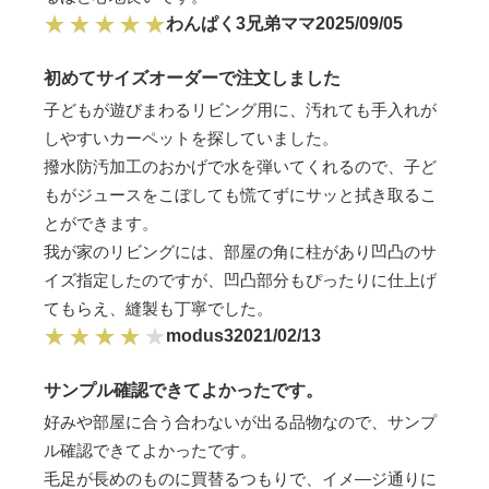
わんぱく3兄弟ママ
2025/09/05
初めてサイズオーダーで注文しました
子どもが遊びまわるリビング用に、汚れても手入れが
しやすいカーペットを探していました。
撥水防汚加工のおかげで水を弾いてくれるので、子ど
もがジュースをこぼしても慌てずにサッと拭き取るこ
とができます。
我が家のリビングには、部屋の角に柱があり凹凸のサ
イズ指定したのですが、凹凸部分もぴったりに仕上げ
てもらえ、縫製も丁寧でした。
modus3
2021/02/13
サンプル確認できてよかったです。
好みや部屋に合う合わないが出る品物なので、サンプ
ル確認できてよかったです。
毛足が長めのものに買替るつもりで、イメ―ジ通りに