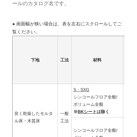
ールのカタログ名です。
● 画面幅が狭い場合は、表を左右にスクロールしてご
覧ください。
下地
工法
材料
S・SXG
シンコールフロア全般/
合成
ポリューム全般
ス形
※
BKシート
は除く
良く乾燥したモルタ
一般
ル床・木質床
工法
シンコールフロア全般/
アク