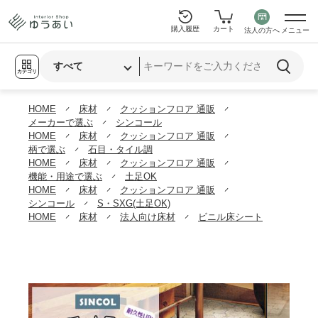
購入履歴
カート
法人の方へ
メニュー
カテゴリ
HOME
床材
クッションフロア 通販
メーカーで選ぶ
シンコール
HOME
床材
クッションフロア 通販
柄で選ぶ
石目・タイル調
HOME
床材
クッションフロア 通販
機能・用途で選ぶ
土足OK
HOME
床材
クッションフロア 通販
シンコール
S・SXG(土足OK)
HOME
床材
法人向け床材
ビニル床シート