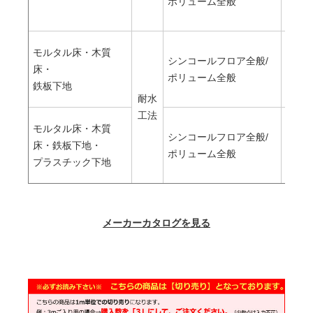
ポリューム全般
ルシ
モルタル床・木質
シンコールフロア全般/
エポ
床・
ポリューム全般
形(二
鉄板下地
耐水
工法
モルタル床・木質
シンコールフロア全般/
ウレ
床・鉄板下地・
ポリューム全般
形
プラスチック下地
メーカーカタログを見る