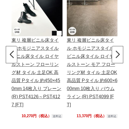
東リ 複層ビニル床タイ
東リ 複層ビニル床タイ
東
ル ホモジニアスタイル
ル ホモジニアスタイル
パッ
ビニル床タイル ロイヤ
ビニル床タイル ロイヤ
ズ
ルストーン フローリン
ルストーン モア フロー
グ材 タイル 土足OK 高
リング材 タイル 土足OK
品質 Pタイル 約450×45
高品質 Pタイル 約600×6
0mm 14枚入り プレーン
00mm 10枚入り バウム
(R) PST4126～PST412
ライン (R) PST4099 [F
7 [FT]
T]
10,270円（税込）
13,370円（税込）
送料込
送料込