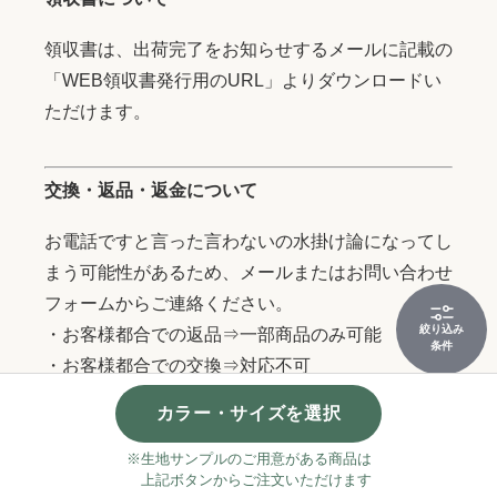
領収書は、出荷完了をお知らせするメールに記載の
「WEB領収書発行用のURL」よりダウンロードい
ただけます。
交換・返品・返金について
お電話ですと言った言わないの水掛け論になってし
まう可能性があるため、メールまたはお問い合わせ
フォームからご連絡ください。
絞り込み
・お客様都合での返品⇒一部商品のみ可能
条件
・お客様都合での交換⇒対応不可
・商品等の不具合での返金⇒対応可能
カラー・サイズを選択
・商品等の不具合での交換⇒対応可能
※生地サンプルのご用意がある商品は
上記ボタンからご注文いただけます
当方の何らかのミスによる商品の交換の場合は、で