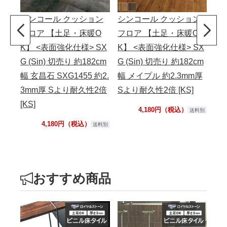
シンコール クッション
シンコール クッション
フロア 【土足・床暖O
フロア 【土足・床暖O
K】 <表面強化仕様> SX
K】 <表面強化仕様> SX
G (Sin) 切売り 約182cm
G (Sin) 切売り 約182cm
幅 玄昌石 SXG1455 約2.
幅 メイプル 約2.3mm厚
3mm厚 Sより耐久性2倍
Sより耐久性2倍 [KS]
[KS]
4,180円（税込）
送料別
4,180円（税込）
送料別
おすすめ商品