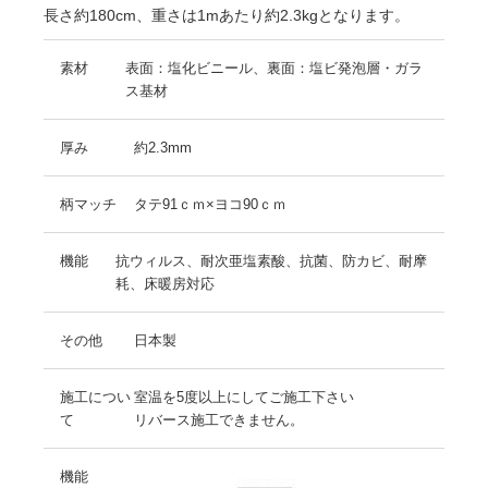
長さ約180cm、重さは1mあたり約2.3kgとなります。
素材
表面：塩化ビニール、裏面：塩ビ発泡層・ガラ
ス基材
厚み
約2.3mm
柄マッチ
タテ91ｃｍ×ヨコ90ｃｍ
機能
抗ウィルス、耐次亜塩素酸、抗菌、防カビ、耐摩
耗、床暖房対応
その他
日本製
施工につい
室温を5度以上にしてご施工下さい
て
リバース施工できません。
機能