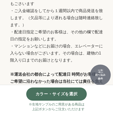
もごさいます
・ご入金確認をしてから１週間以内で商品発送を致
します。（欠品等により遅れる場合は随時連絡致し
ます。）
・配達日指定ご希望のお客様は、その他の欄で配達
日の指定をお願いします。
・マンションなどにお届けの場合、エレベーターに
入らない場合がございます。その場合は、建物の1
階入り口までのお届けとなります。
※運送会社の都合によって配達日 時間がお客様の
絞り込み
条件
ご希望に沿わなかった場合は当社にては責任を負え
かねます そのことが理由のキャンセルなどはお受
カラー・サイズを選択
けつけいたしかねますのでご了承下さいませ。
※生地サンプルのご用意がある商品は
上記ボタンからご注文いただけます