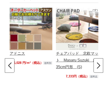
アドニス
チェアパッド 北欧マッ
サ
ト Masaru Suzuki 約
ッ
16,028 円/ｍ²（税込）
送料別
35cm円形 (S)
50
ュラ
7,333円（税込）
送料込
(R
制
イ