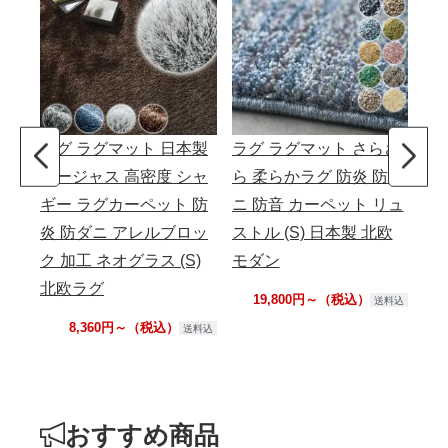
ラグ ラグマット 日本製
ラグ ラグマット さらさ
ラ
ゴージャス 高密度 シャ
ら 柔らかラグ 防炎 防ダ
か
ギー ラグカーペット 防
ニ 防音 カーペット リュ
防
炎 防ダニ アレルブロッ
ストル (S) 日本製 北欧
ダニ
ク 加工 ネオグラス (S)
モダン
製
北欧ラグ
19,800円～（税込）
送料込
8,360円～（税込）
送料込
おすすめ商品