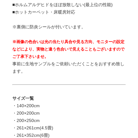
■ホルムアルデヒドをほぼ放散しない(最上位の性能)
■ホットカーペット・床暖房対応
※裏側に防炎シールが付いています。
※画像の色合いは光の当たり具合や見る方向、モニターの設定
などにより、実物と違う色合いで見えることもございますので
ご了承下さいませ。
事前に生地サンプルをご依頼いただくことをおすすめ致し
ます。
サイズ一覧
・140×200cm
・200×200cm
・200×250cm
・261×261cm(4.5畳)
・261×352cm(6畳)