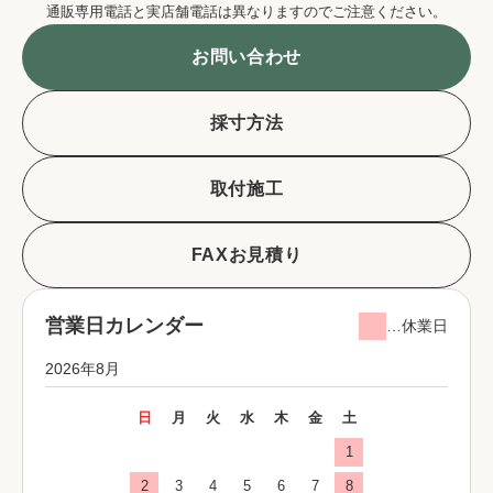
通販専用電話と実店舗電話は異なりますのでご注意ください。
お問い合わせ
採寸方法
取付施工
FAXお見積り
営業日カレンダー
…休業日
2026年8月
日
月
火
水
木
金
土
1
2
3
4
5
6
7
8