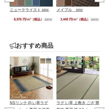
ニュークライスト sinc
メイプル sinc
8,976 円/ｍ²（税込）
3,440 円/ｍ²（税込）
送料別
送料別
おすすめ商品
NSリンク (I) い草ラグ
ラグ い草 上敷き ござ 畳
こ