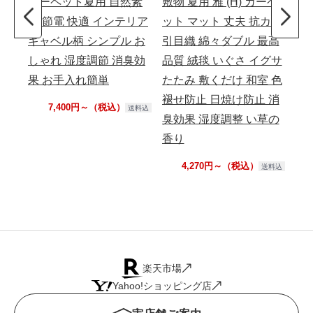
カーペット夏用 自然素
敷物 夏用 雅 (H) カーペ
中掛
材 節電 快適 インテリア
ット マット 丈夫 抗カビ
ン
ギャベル柄 シンプル お
引目織 綿々ダブル 最高
形
しゃれ 湿度調節 消臭効
品質 絨毯 いぐさ イグサ
果 お手入れ簡単
たたみ 敷くだけ 和室 色
褪せ防止 日焼け防止 消
7,400円～（税込）
送料込
臭効果 湿度調整 い草の
香り
4,270円～（税込）
送料込
楽天市場
Yahoo!ショッピング店