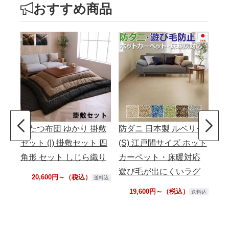
おすすめ商品
こたつ布団 ゆかり 掛敷
防ダニ 日本製 ルベリー
こ
セット (I) 掛敷セット 四
(S) 江戸間サイズ ホット
ージ
角形 セット しじら織り
カーペット・床暖対応
方
遊び毛が出にくいラグ
ベ柄
20,600円～（税込）
送料込
ブ
19,600円～（税込）
送料込