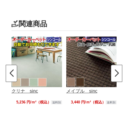
関連商品
クリナ sinc
メイプル sinc
ニ
5,236 円/ｍ²（税込）
3,440 円/ｍ²（税込）
送料別
送料別