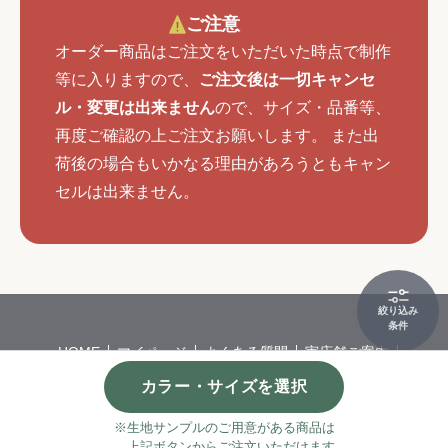
ご注意
オーダー商品はご注文をいただいた時点で制作
等に入りますので、
ご注文後は一切キャンセ
ル・変更は出来ません
ので、サイズ・品番等、
再度ご確認の上ご注文お願いします。 また出
荷後の場合もいかなる理由があろうともキャン
セルは出来ません。
絞り込み
条件
HOME
マイページ
よくある質問
実店舗ご案内
会社概要
特定商取引
個人情報保護方針
カラー・サイズを選択
©
カーペット・カーテンの通販サイトならインテリアショップゆうあ
い
※生地サンプルのご用意がある商品は
上記ボタンからご注文いただけます