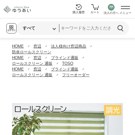
購入履歴
カート
法人の方へ
メニュー
カテゴリ
HOME
窓辺
法人様向け窓辺商品
防炎ロールスクリーン
HOME
窓辺
ブラインド通販
ロールスクリーン 通販
TOSO
HOME
窓辺
ブラインド通販
ロールスクリーン 通販
フリーオーダー