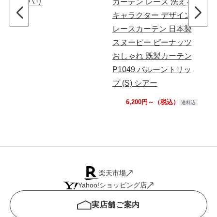
トバリ
カーテン レース 洗える
エ
キャラクター デザイン
レースカーテン 日本製
スヌーピー ピーナッツ
おしゃれ 既製カーテン
P1049 バルーントリッ
プ (S) シアー
6,200円～（税込）
送料込
楽天市場
Yahoo!ショッピング店
実店舗ご案内