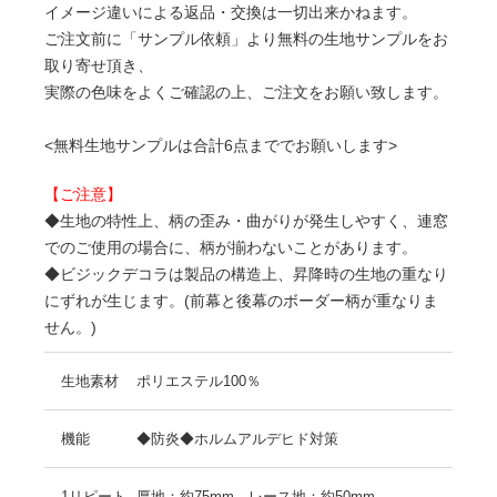
イメージ違いによる返品・交換は一切出来かねます。
ご注文前に「サンプル依頼」より無料の生地サンプルをお
取り寄せ頂き、
実際の色味をよくご確認の上、ご注文をお願い致します。
<無料生地サンプルは合計6点まででお願いします>
【ご注意】
◆生地の特性上、柄の歪み・曲がりが発生しやすく、連窓
でのご使用の場合に、柄が揃わないことがあります。
◆ビジックデコラは製品の構造上、昇降時の生地の重なり
にずれが生じます。(前幕と後幕のボーダー柄が重なりま
せん。)
生地素材
ポリエステル100％
機能
◆防炎◆ホルムアルデヒド対策
1リピート
厚地：約75mm、レース地：約50mm