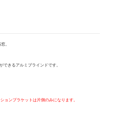
浴窓。
。
整ができるアルミブラインドです。
。
ンションブラケットは片側のみになります。