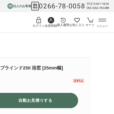
0266-78-0058
平日10:00〜18:00
通販
法人のお客様
専用
FAX:0266-78-6388
購入履歴
お気に入り
カート
会員登録
ログイン
メニュー
ラインド25II 浴窓 [25mm幅]
送料込
自動お見積り
する