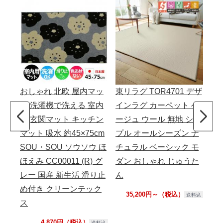
おしゃれ 北欧 屋内マッ
東リラグ TOR4701 デザ
デ
ト 洗濯機で洗える 室内
インラグ カーペット ベ
バ
用 玄関マット キッチン
ージュ ウール 無地 シン
製 
マット 吸水 約45×75cm
プル オールシーズン ナ
5c
SOU・SOU ソウソウ ほ
チュラル ベーシック モ
(S)
ほえみ CC00011 (R) グ
ダン おしゃれ じゅうた
レー 国産 新生活 滑り止
ん
め付き クリーンテック
35,200円～（税込）
送料込
ス
4,870円（税込）
送料込