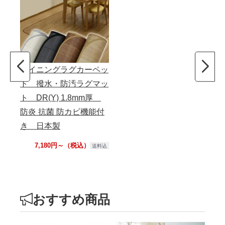
ダイニングラグカーペッ
ト 撥水・防汚ラグマッ
ト DR(Y) 1.8mm厚
防炎 抗菌 防カビ機能付
き 日本製
7,180円～（税込）
送料込
おすすめ商品