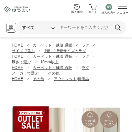
購入履歴
カート
法人の方へ
メニュー
カテゴリ
HOME
カーペット・絨毯 通販
ラグ
サイズで選ぶ
1畳・1.5畳サイズのラグ
HOME
カーペット・絨毯 通販
ラグ
厚さで選ぶ
10mm以上
HOME
カーペット・絨毯 通販
ラグ
メーカーで選ぶ
その他
HOME
その他
アウトレット|特価品