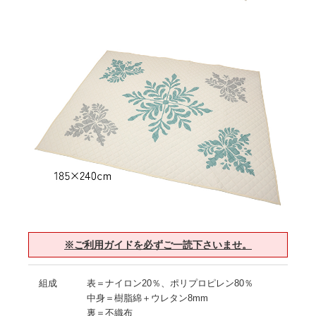
※ご利用ガイドを必ずご一読下さいませ。
組成
表＝ナイロン20％、ポリプロピレン80％
中身＝樹脂綿＋ウレタン8mm
裏＝不織布