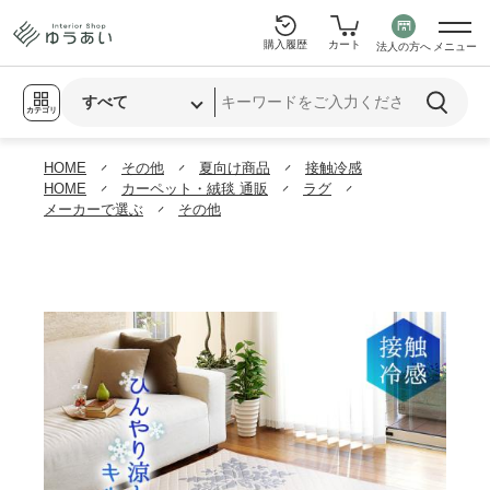
購入履歴
カート
法人の方へ
メニュー
カテゴリ
HOME
その他
夏向け商品
接触冷感
HOME
カーペット・絨毯 通販
ラグ
メーカーで選ぶ
その他