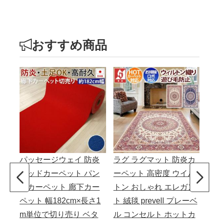
おすすめ商品
パッセージウェイ 防炎
ラグ ラグマット 防炎カ
サ
レッドカーペット パン
ーペット 高密度 ウイル
チカーペット 廊下カー
トン おしゃれ エレガン
ペット 幅182cm×長さ1
ト 絨毯 prevell プレーベ
m単位で切り売り ベタ
ル コンセルト ホットカ