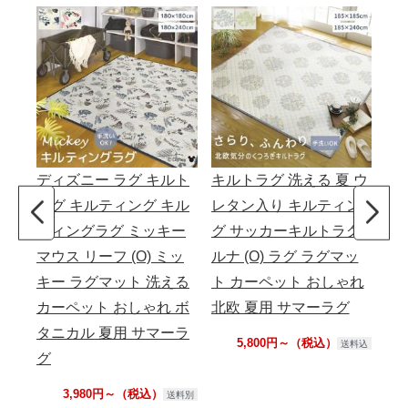
ディズニー ラグ キルト
キルトラグ 洗える 夏 ウ
竹
ラグ キルティング キル
レタン入り キルティン
ーツ
ティングラグ ミッキー
グ サッカーキルトラグ
セ
マウス リーフ (O) ミッ
ルナ (O) ラグ ラグマッ
製
キー ラグマット 洗える
ト カーペット おしゃれ
用
カーペット おしゃれ ボ
北欧 夏用 サマーラグ
節
タニカル 夏用 サマーラ
5,800円～（税込）
送料込
グ
3,980円～（税込）
送料別