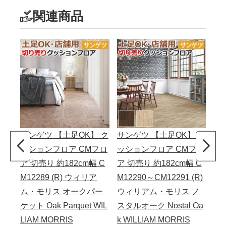
関連商品
サンゲツ 【土足OK】 ク
サンゲツ 【土足OK】 ク
ッションフロア CMフロ
ッションフロア CMフロ
ア 切売り 約182cm幅 C
ア 切売り 約182cm幅 C
M12289 (R) ウィリア
M12290～CM12291 (R)
ム・モリス オークパー
ウィリアム・モリス ノ
ケット Oak Parquet WIL
スタルオーク Nostal Oa
LIAM MORRIS
k WILLIAM MORRIS