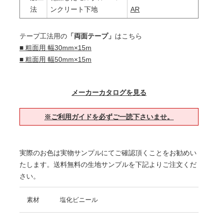
法
ンクリート下地
AR
テープ工法用の
「両面テープ」
はこちら
■ 粗面用 幅30mm×15m
■ 粗面用 幅50mm×15m
メーカーカタログを見る
※ご利用ガイドを必ずご一読下さいませ。
実際のお色は実物サンプルにてご確認頂くことをお勧めい
たします。送料無料の生地サンプルを下記よりご注文くだ
さい。
素材
塩化ビニール