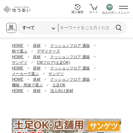
購入履歴
カート
法人の方へ
メニュー
カテゴリ
HOME
床材
クッションフロア 通販
柄で選ぶ
デザイナーズ
HOME
床材
クッションフロア 通販
サンゲツ
CMフロア(土足OK)
HOME
床材
クッションフロア 通販
メーカーで選ぶ
サンゲツ
HOME
床材
クッションフロア 通販
機能・用途で選ぶ
土足OK
HOME
床材
法人向け床材