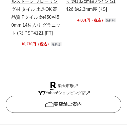
ルストーン フローリン
り 約182cm幅 パイン S1
ル
グ材 タイル 土足OK 高
426 約2.3mm厚 [KS]
材 
品質 Pタイル 約450×45
ル 
4,081円（税込）
送料別
0mm 14枚入り グラニッ
1
ト (R) PST4121 [FT]
(R)
10,270円（税込）
送料込
楽天市場
Yahoo!ショッピング店
実店舗ご案内