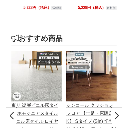
5,228円（税込）
5,228円（税込）
送料別
送料別
おすすめ商品
東リ 複層ビニル床タイ
シンコール クッション
東
ル ホモジニアスタイル
フロア 【土足・床暖O
ル
ビニル床タイル ロイヤ
K】 Sタイプ (Sin) 切売
ビ