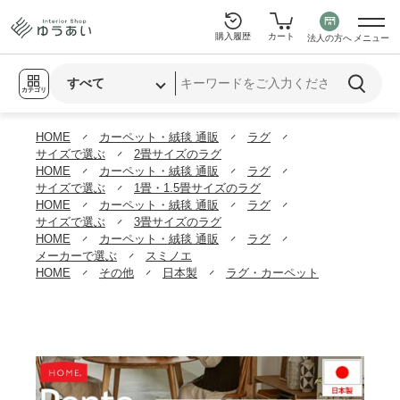
購入履歴
カート
法人の方へ
メニュー
カテゴリ
HOME
カーペット・絨毯 通販
ラグ
サイズで選ぶ
2畳サイズのラグ
HOME
カーペット・絨毯 通販
ラグ
サイズで選ぶ
1畳・1.5畳サイズのラグ
HOME
カーペット・絨毯 通販
ラグ
サイズで選ぶ
3畳サイズのラグ
HOME
カーペット・絨毯 通販
ラグ
メーカーで選ぶ
スミノエ
HOME
その他
日本製
ラグ・カーペット