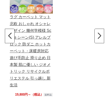
ラグ カーペット マット
北欧 おしゃれ オシャレ
デザイン 幾何学模様 Sc
ene シーン(S) アレルブ
ロック 防ダニ ホットカ
ーペット・床暖房対応
遊び毛防止 滑り止め 日
本製 肌に優しい ジオメ
トリック リサイクルポ
リエステル 引っ越し 新
生活
19,800円～（税込）
送料込