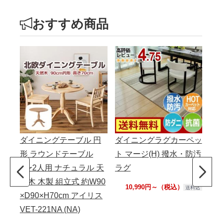
おすすめ商品
ダイニングテーブル 円
ダイニングラグカーペッ
マイ
形 ラウンドテーブル
ト マージ(H) 撥水・防汚
綿1
1〜2人用 ナチュラル 天
ラグ
ッ
然木 木製 組立式 約W90
ー
10,990円～（税込）
送料込
×D90×H70cm アイリス
バ
VET-221NA (NA)
活