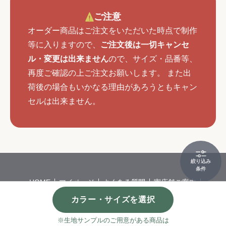
ご注意
オーダー商品はご注文をいただいた時点で制作
等に入りますので、
ご注文後は一切キャンセ
ル・変更は出来ません
ので、サイズ・品番等、
再度ご確認の上ご注文お願いします。 また出
荷後の場合もいかなる理由があろうともキャン
セルは出来ません。
絞り込み
条件
HOME
マイページ
よくある質問
実店舗ご案内
会社概要
特定商取引
個人情報保護方針
カラー・サイズを選択
©
カーペット・カーテンの通販サイトならインテリアショップゆうあ
い
※生地サンプルのご用意がある商品は