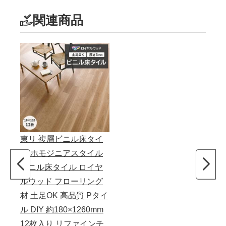
関連商品
東リ 複層ビニル床タイ
ル ホモジニアスタイル
ビニル床タイル ロイヤ
ルウッド フローリング
材 土足OK 高品質 Pタイ
ル DIY 約180×1260mm
12枚入り リファインチ