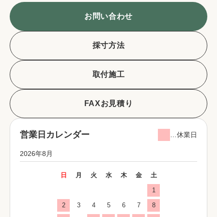
お問い合わせ
採寸方法
取付施工
FAXお見積り
営業日カレンダー
…休業日
2026年8月
日
月
火
水
木
金
土
1
2
3
4
5
6
7
8