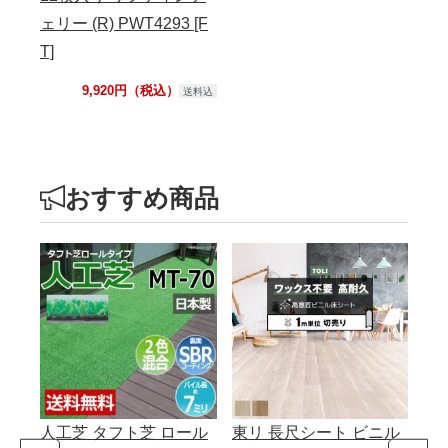
ェリー (R) PWT4293 [F
T]
9,920円（税込）
送料込
おすすめ商品
人工芝 タフト芝 ロール
東リ 長尺シート ビニル
人