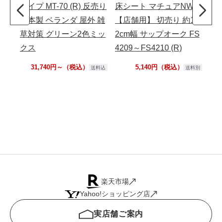
タイプ MT-70 (R) 反売り
床シート マチュアNW
タイ
日本製 ベランダ 屋外 雑
【店舗用】 切売り 約18
売
草対策 グリーン2色ミッ
2cm幅 サップオーク FS
外
クス
4209～FS4210 (R)
31,740円～（税込）
5,140円（税込）
送料込
送料別
楽天市場
Yahoo!ショッピング店
実店舗ご案内