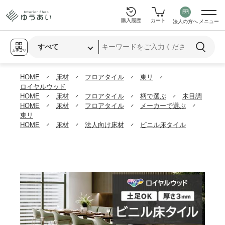
購入履歴
カート
法人の方へ
メニュー
カテゴリ
HOME
床材
フロアタイル
東リ
ロイヤルウッド
HOME
床材
フロアタイル
柄で選ぶ
木目調
HOME
床材
フロアタイル
メーカーで選ぶ
東リ
HOME
床材
法人向け床材
ビニル床タイル