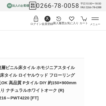
0266-78-0058
平日10:00〜18:00
通販
法人のお客様
専用
FAX:0266-78-6388
購入履歴
お気に入り
カート
会員登録
ログイン
メニュー
複層ビニル床タイル ホモジニアスタイル
床タイル ロイヤルウッド フローリング
OK 高品質 Pタイル DIY 約150×900mm
入り ナチュラルホワイトオーク (R)
216～PWT4220 [FT]