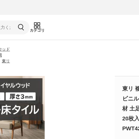
カテゴリ
ウッド
調
東リ
東リ 
ビニル
材 土足
20枚
PWT4