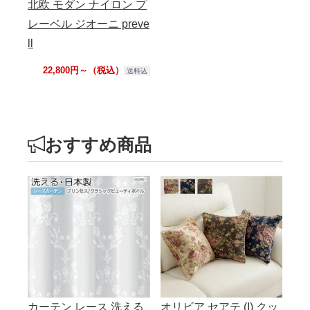
北欧 モダン ナイロン プ
レーベル ジオーニ preve
ll
22,800円～（税込）
送料込
おすすめ商品
カーテン レース 洗える
オリビア セアテ (I) クッ
ム