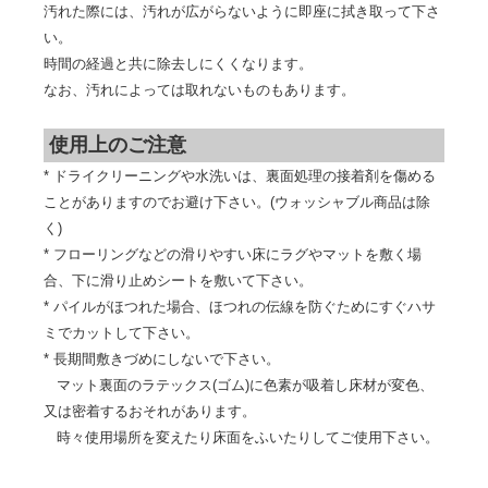
汚れた際には、汚れが広がらないように即座に拭き取って下さ
い。
時間の経過と共に除去しにくくなります。
なお、汚れによっては取れないものもあります。
使用上のご注意
* ドライクリーニングや水洗いは、裏面処理の接着剤を傷める
ことがありますのでお避け下さい。(ウォッシャブル商品は除
く)
* フローリングなどの滑りやすい床にラグやマットを敷く場
合、下に滑り止めシートを敷いて下さい。
* パイルがほつれた場合、ほつれの伝線を防ぐためにすぐハサ
ミでカットして下さい。
* 長期間敷きづめにしないで下さい。
マット裏面のラテックス(ゴム)に色素が吸着し床材が変色、
又は密着するおそれがあります。
時々使用場所を変えたり床面をふいたりしてご使用下さい。