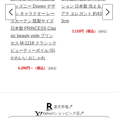
ディズニー Disney デザ
ション 日本製 洗える セ
ー
イン キャラクター レー
アテ エレガント 約43×4
グル
スカーテン 既製サイズ
3cm
約6
日本製 PRINCESS Clas
グ
3,110円（税込）
送料込
sic beauty voile プリン
踊る
セス M-1218 クラシック
ビューティーボイル (S)
かわいい おしゃれ
6,200円～（税込）
送料込
楽天市場
Yahoo!ショッピング店