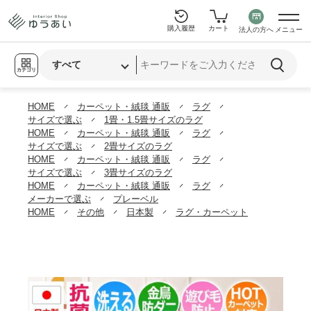
購入履歴
カート
法人の方へ
メニュー
カテゴリ
HOME
カーペット・絨毯 通販
ラグ
サイズで選ぶ
1畳・1.5畳サイズのラグ
HOME
カーペット・絨毯 通販
ラグ
サイズで選ぶ
2畳サイズのラグ
HOME
カーペット・絨毯 通販
ラグ
サイズで選ぶ
3畳サイズのラグ
HOME
カーペット・絨毯 通販
ラグ
メーカーで選ぶ
プレーベル
HOME
その他
日本製
ラグ・カーペット