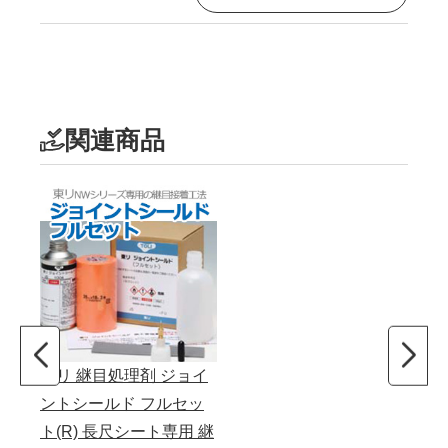
関連商品
東リ 継目処理剤 ジョイ
ントシールド フルセッ
ト(R) 長尺シート専用 継