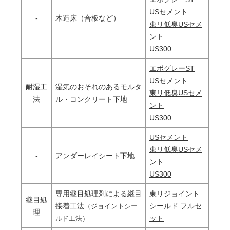
USセメント
-
木造床（合板など）
東リ低臭USセメ
ント
US300
エポグレーST
USセメント
耐湿工
湿気のおそれのあるモルタ
東リ低臭USセメ
法
ル・コンクリート下地
ント
US300
USセメント
東リ低臭USセメ
-
アンダーレイシート下地
ント
US300
専用継目処理剤による継目
東リジョイント
継目処
接着工法
シールド フルセ
（ジョイントシー
理
ット
ルド工法）