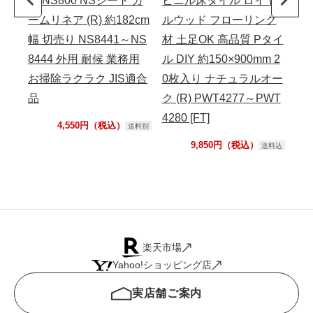
ト NS800 NSシート カ
ビニル床タイル ロイヤ
複
ームリネア (R) 約182cm
ルウッド フローリング
滑
幅 切売り NS8441～NS
材 土足OK 高品質 Pタイ
オ
8444 外用 耐候 業務用
ル DIY 約150×900mm 2
り 
お掃除ラクラク JIS適合
0枚入り ナチュラルオー
適
品
ク (R) PWT4277～PWT
次
4280 [FT]
性 [
4,550円（税込）
送料別
9,850円（税込）
送料込
楽天市場
Yahoo!ショッピング店
実店舗ご案内