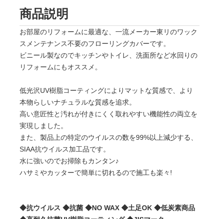
商品説明
お部屋のリフォームに最適な、一流メーカー東リのワック
スメンテナンス不要のフローリングカバーです。
ビニール製なのでキッチンやトイレ、洗面所など水回りの
リフォームにもオススメ。
低光沢UV樹脂コーティングによりマットな質感で、より
本物らしいナチュラルな質感を追求。
高い意匠性と汚れが付きにくく取れやすい機能性の両立を
実現しました。
また、製品上の特定のウイルスの数を99%以上減少する、
SIAA抗ウイルス加工品です。
水に強いのでお掃除もカンタン♪
ハサミやカッターで簡単に切れるので施工も楽々!
◆抗ウイルス ◆抗菌 ◆NO WAX ◆土足OK ◆低炭素商品