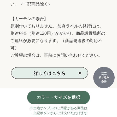
い。（一部商品除く）
【カーテンの場合】
原則付いておりません。 防炎ラベルの発行には、
別途料金（別途120円）がかかり、商品設置場所の
ご連絡が必要になります。（商品発送後の対応不
可）
ご希望の場合は、事前にお問い合わせください。
絞り込み
条件
キャンセル・注文内容変更について
カラー・サイズを選択
ご注文をいただいた時点で、出荷準備・製作等に入
※生地サンプルのご用意がある商品は
上記ボタンからご注文いただけます
りますので、原則キャンセルや注文内容の変更はで