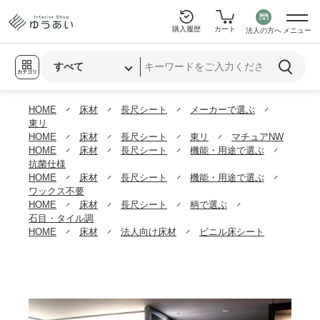
購入履歴
カート
法人の方へ
メニュー
カテゴリ
HOME
床材
長尺シート
メーカーで選ぶ
東リ
HOME
床材
長尺シート
東リ
マチュアNW
HOME
床材
長尺シート
機能・用途で選ぶ
抗菌仕様
HOME
床材
長尺シート
機能・用途で選ぶ
ワックス不要
HOME
床材
長尺シート
柄で選ぶ
石目・タイル調
HOME
床材
法人向け床材
ビニル床シート