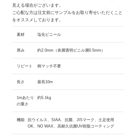
見える場合がございます。
ご心配な方は注文前にサンプルをお取り寄せいただくこと
をオススメしております。
素材
塩化ビニール
厚み
約2.0mm（表層透明ビニル層0.5mm）
リピート
柄マッチ不要
長さ
最長10m
1mあたり
約5.1kg
の重さ
機能
抗ウイルス、SIAA、抗菌、JISマーク、土足使用
OK、NO WAX、高耐久抗菌UV樹脂コーティング