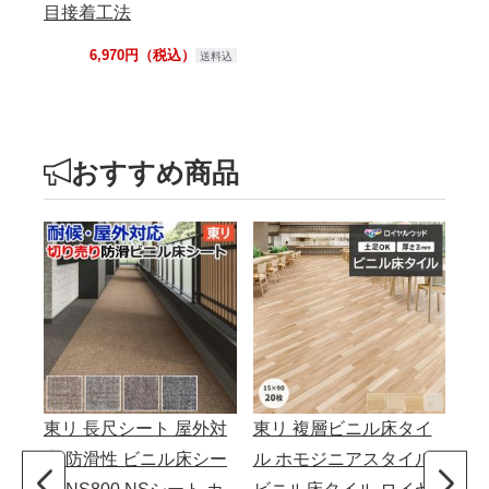
目接着工法
6,970円（税込）
送料込
おすすめ商品
東リ 長尺シート 屋外対
東リ 複層ビニル床タイ
サ
応 防滑性 ビニル床シー
ル ホモジニアスタイル
ン