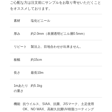
ご心配な方は注文前にサンプルをお取り寄せいただくこと
をオススメしております。
素材
塩化ビニール
厚み
約2.0mm（表層透明ビニル層0.5mm）
リピート
製法上、目地合わせが出来ません。
板幅
約15cm
長さ
最長10m
1mあたり
約5.1kg
の重さ
機能
抗ウイルス、SIAA、抗菌、JISマーク、土足使用
OK、NO WAX、高耐久抗菌UV樹脂コーティング