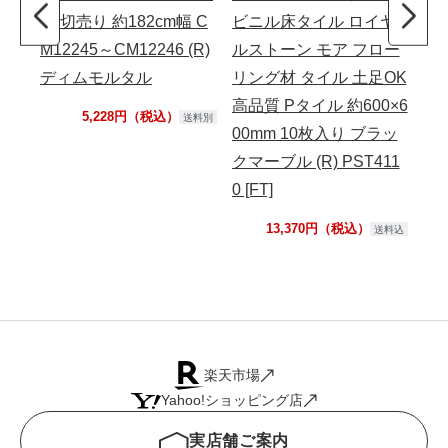
ア 切売り 約182cm幅 C
ビニル床タイル ロイヤ
フロ
M12245～CM12246 (R)
ルストーン モア フロー
約1
ディムモルタル
リング材 タイル 土足OK
HM
高品質 Pタイル 約600×6
ス [
5,228円（税込）
送料別
00mm 10枚入り ブラッ
クマーブル (R) PST411
0 [FT]
13,370円（税込）
送料込
楽天市場
Yahoo!ショッピング店
実店舗ご案内