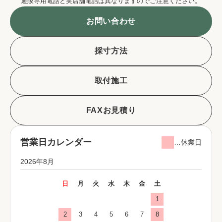
通販専用電話と実店舗電話は異なりますのでご注意ください。
お問い合わせ
採寸方法
取付施工
FAXお見積り
営業日カレンダー
…休業日
2026年8月
日
月
火
水
木
金
土
1
2
3
4
5
6
7
8