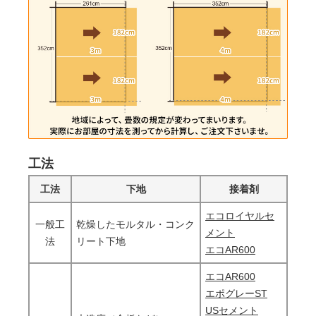
工法
工法
下地
接着剤
エコロイヤルセ
一般工
乾燥したモルタル・コンク
メント
法
リート下地
エコAR600
エコAR600
エポグレーST
USセメント