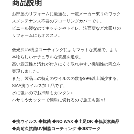
商品説明
お部屋のリフォームに最適な、一流メーカー東リのワック
スメンテナンス不要のフローリングカバーです。
ビニール製なのでキッチンやトイレ、洗面所など水回りの
リフォームにもオススメ。
低光沢UV樹脂コーティングによりマットな質感で、より
本物らしいナチュラルな質感を追求。
高い意匠性と汚れが付きにくく取れやすい機能性の両立を
実現しました。
また、製品上の特定のウイルスの数を99%以上減少する、
SIAA抗ウイルス加工品です。
水に強いのでお掃除もカンタン♪
ハサミやカッターで簡単に切れるので施工も楽々!
◆抗ウイルス ◆抗菌 ◆NO WAX ◆土足OK ◆低炭素商品
◆高耐久抗菌UV樹脂コーティング ◆JISマーク