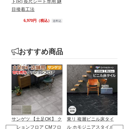
ト(R) 長尺シート専用 継
目接着工法
6,970円（税込）
送料込
おすすめ商品
サンゲツ 【土足OK】 ク
東リ 複層ビニル床タイ
サ
ッションフロア CMフロ
ル ホモジニアスタイル
ロ