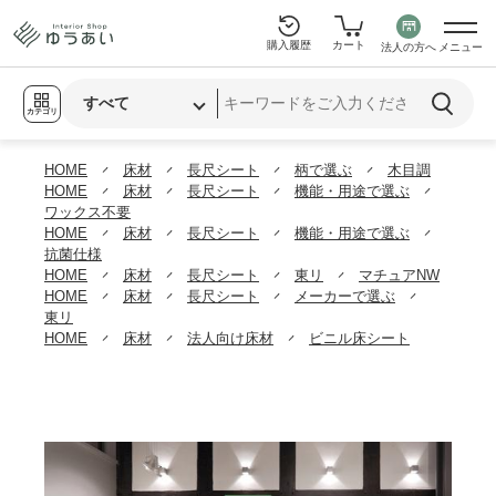
購入履歴
カート
法人の方へ
メニュー
カテゴリ
HOME
床材
長尺シート
柄で選ぶ
木目調
HOME
床材
長尺シート
機能・用途で選ぶ
ワックス不要
HOME
床材
長尺シート
機能・用途で選ぶ
抗菌仕様
HOME
床材
長尺シート
東リ
マチュアNW
HOME
床材
長尺シート
メーカーで選ぶ
東リ
HOME
床材
法人向け床材
ビニル床シート