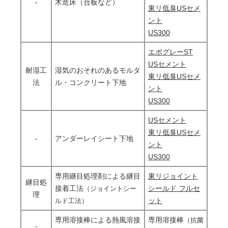
-
木造床（合板など）
東リ低臭USセメ
ント
US300
エポグレーST
USセメント
耐湿工
湿気のおそれのあるモルタ
東リ低臭USセメ
法
ル・コンクリート下地
ント
US300
USセメント
東リ低臭USセメ
-
アンダーレイシート下地
ント
US300
専用継目処理剤による継目
東リジョイント
継目処
接着工法
シールド フルセ
（ジョイントシー
理
ット
ルド工法）
専用溶接棒による熱風溶接
専用溶接棒
（抗菌
-