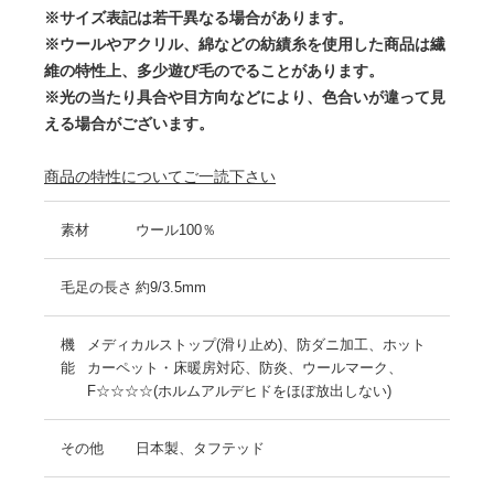
※サイズ表記は若干異なる場合があります。
※ウールやアクリル、綿などの紡績糸を使用した商品は繊
維の特性上、多少遊び毛のでることがあります。
※光の当たり具合や目方向などにより、色合いが違って見
える場合がございます。
商品の特性についてご一読下さい
素材
ウール100％
毛足の長さ
約9/3.5mm
機
メディカルストップ(滑り止め)、防ダニ加工、ホット
能
カーペット・床暖房対応、防炎、ウールマーク、
F☆☆☆☆(ホルムアルデヒドをほぼ放出しない)
その他
日本製、タフテッド