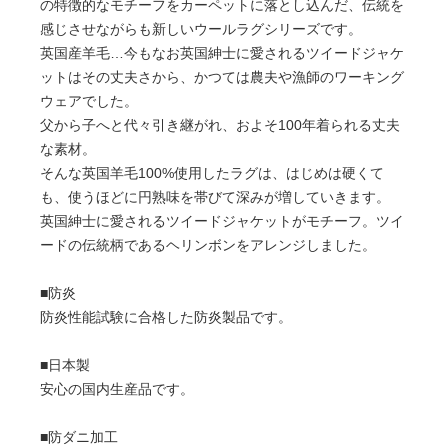
の特徴的なモチーフをカーペットに落とし込んだ、伝統を
感じさせながらも新しいウールラグシリーズです。
英国産羊毛…今もなお英国紳士に愛されるツイードジャケ
ットはその丈夫さから、かつては農夫や漁師のワーキング
ウェアでした。
父から子へと代々引き継がれ、およそ100年着られる丈夫
な素材。
そんな英国羊毛100%使用したラグは、はじめは硬くて
も、使うほどに円熟味を帯びて深みが増していきます。
英国紳士に愛されるツイードジャケットがモチーフ。ツイ
ードの伝統柄であるヘリンボンをアレンジしました。
■防炎
防炎性能試験に合格した防炎製品です。
■日本製
安心の国内生産品です。
■防ダニ加工