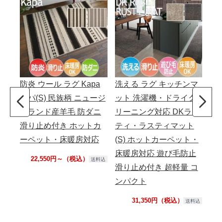
防炎 ウール ラグ Kapa
洗える ラグ キッチンマ
カパ(S) 民族柄 ニュージ
ット 洗濯機・ドライク
ーランド産羊毛 防ダニ
リーニング対応 DKラス
滑り止め付き ホットカ
ティ・ラスティマット
ーペット・床暖房対応
(S) ホットカーペット・
床暖房対応 遊び毛防止
22,550円～（税込）
送料込
滑り止め付き 超軽量 コ
ンパクト
31,350円（税込）
送料込