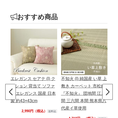
おすすめ商品
エレガンス セアテ (I) ク
不知火 (I) 純国産 い草 上
こた
ッション 背当て ソファ
敷き カーペット 市松織
方
ー エレガンス 国産 日本
『不知火』 団地間 江戸
ニ
製 約43×43cm
間 三六間 本間 熊本県八
ッ
代産イ草使用
2,990円（税込）
送料込