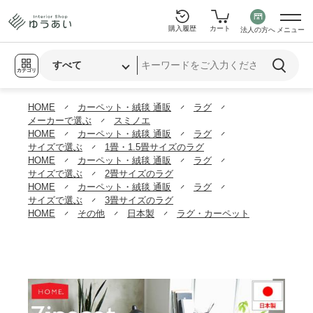
購入履歴
カート
法人の方へ
メニュー
カテゴリ
HOME
カーペット・絨毯 通販
ラグ
メーカーで選ぶ
スミノエ
HOME
カーペット・絨毯 通販
ラグ
サイズで選ぶ
1畳・1.5畳サイズのラグ
HOME
カーペット・絨毯 通販
ラグ
サイズで選ぶ
2畳サイズのラグ
HOME
カーペット・絨毯 通販
ラグ
サイズで選ぶ
3畳サイズのラグ
HOME
その他
日本製
ラグ・カーペット