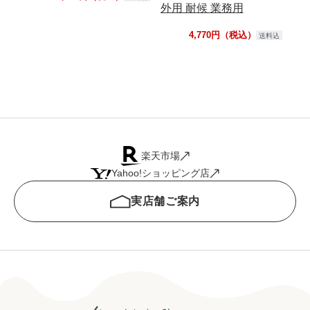
外用 耐候 業務用
お
品
4,770円（税込）
送料込
楽天市場
Yahoo!ショッピング店
実店舗ご案内