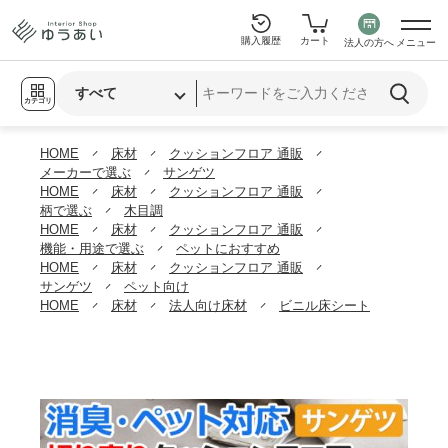
購入履歴
カート
法人の方へ
メニュー
カテゴリ
HOME
床材
クッションフロア 通販
メーカーで選ぶ
サンゲツ
HOME
床材
クッションフロア 通販
柄で選ぶ
木目調
HOME
床材
クッションフロア 通販
機能・用途で選ぶ
ペットにおすすめ
HOME
床材
クッションフロア 通販
サンゲツ
ペット向け
HOME
床材
法人向け床材
ビニル床シート