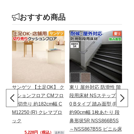
おすすめ商品
サンゲツ 【土足OK】 ク
東リ 屋外対応 防滑性 階
東
ッションフロア CMフロ
段用床材 NSステップ80
応
ア 切売り 約182cm幅 C
0 Bタイプ 踏み面型 (R)
ト 
M12250 (R) クレマブロ
約90cm幅 1枚あたり 段
ェッ
ック
鼻形状5R NSS866B5S
切売
～NSS867B5S ビニル床
60
5,228円（税込）
送料別