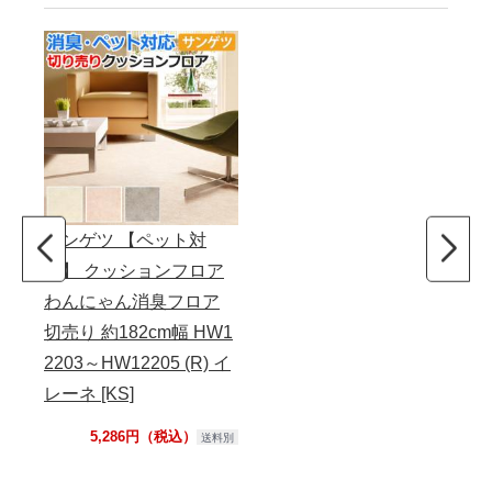
サンゲツ 【ペット対
応】 クッションフロア
わんにゃん消臭フロア
切売り 約182cm幅 HW1
2203～HW12205 (R) イ
レーネ [KS]
5,286円（税込）
送料別