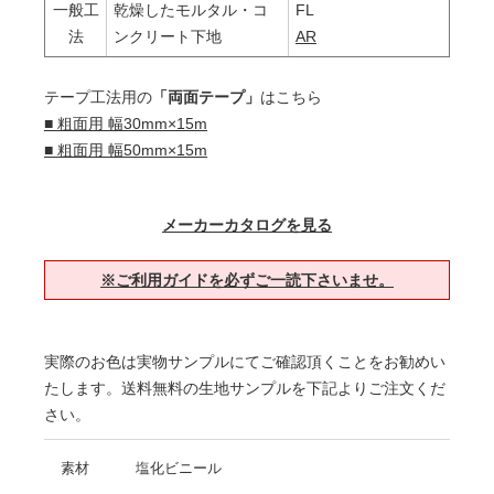
一般工
乾燥したモルタル・コ
FL
法
ンクリート下地
AR
テープ工法用の
「両面テープ」
はこちら
■ 粗面用 幅30mm×15m
■ 粗面用 幅50mm×15m
メーカーカタログを見る
※ご利用ガイドを必ずご一読下さいませ。
実際のお色は実物サンプルにてご確認頂くことをお勧めい
たします。送料無料の生地サンプルを下記よりご注文くだ
さい。
素材
塩化ビニール