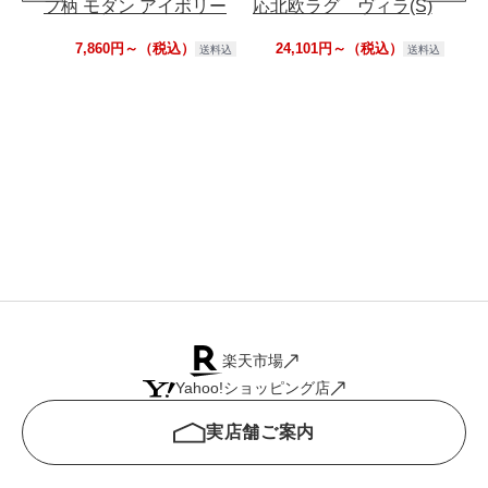
フ柄 モダン アイボリー
応北欧ラグ ヴィラ(S)
引
品
7,860円～（税込）
24,101円～（税込）
送料込
送料込
た
褪
臭
香
楽天市場
Yahoo!ショッピング店
実店舗ご案内