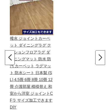
撥水 ジョイントカーペ
ット ダイニングラグ ク
ッションフロアラグ ダ
イニングマット 防水 防
汚 カーペット ラグマッ
ト 防水シート 日本製 (S
L) 4.5畳 6畳 8畳 10畳 12
畳 介護部屋 模様替え 和
室から洋室 ジョイントC
Fラ サイズ加工できます
DIY