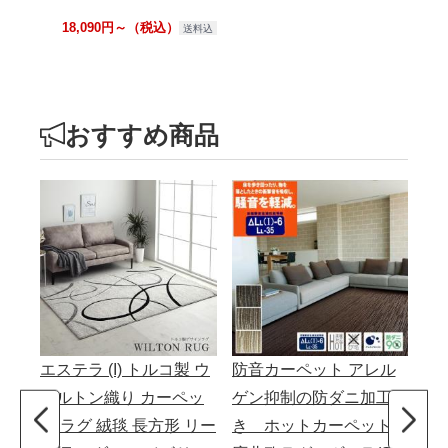
18,090円～（税込）
送料込
おすすめ商品
エステラ (I) トルコ製 ウ
防音カーペット アレル
ラ
ィルトン織り カーペッ
ゲン抑制の防ダニ加工付
敷物
ト ラグ 絨毯 長方形 リー
き ホットカーペット対
ッ