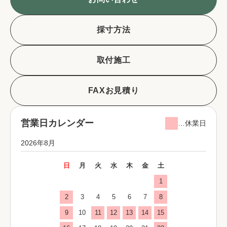
採寸方法
取付施工
FAXお見積り
営業日カレンダー
…休業日
2026年8月
日
月
火
水
木
金
土
1
2
3
4
5
6
7
8
9
10
11
12
13
14
15