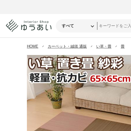
HOME
カーペット・絨毯 通販
い草・畳
畳