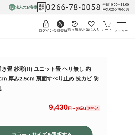
0266-78-0058
平日10:00〜18:00
通販
法人のお客様
専用
FAX:0266-78-6388
購入履歴
お気に入り
カート
会員登録
ログイン
メニュー
置き畳 紗彩(H) ユニット畳 ヘリ無し 約
5cm 厚み2.5cm 裏面すべり止め 抗カビ 防
臭
9,430
送料込
円～(税込)
カラー・サイズを選択
する