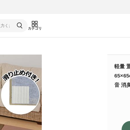
カテゴリ
軽量 
65×6
音 消