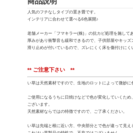
商品説明
人気のフチなしタイプの置き畳です。
インテリアに合わせて選べる6色展開♪
老舗メーカー「フマキラー(株)」の抗カビ処理を施して
厚みがあり衝撃音も緩和できるので、子供部屋やキッズ
滑り止めが付いているので、ズレにくく床を傷付けにく
** ご注意下さい **
い草は天然素材ですので、生地のロットによって微妙に
ご使用になるうちに日焼けなどで色が変化していくため
ございます。
天然素材ならではの特徴ですので、ご了承ください。
い草は先端と根に近い方、中央部分とで色が違って見え
これはい草製品の特性で、不良ではございません。